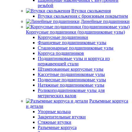
Шарнирные наконечники с внутренней
резьбой
Втулки скольжения
Втулки скольжения с бронзовым покрытием
Линейные подшипники
Корпусные подшипники (подшипниковые узлы)
Корпусные подшипники
Фланцевые подшипниковые узлы
Стационарные подшипниковые узлы
Корпуса подшипников
Подшипниковые узлы и корпуса из
нержавеющей стали
Штампованные корпусные узлы
Кассетные подшипниковые узлы
Подвесные подшипниковые узлы
Натяжные подшипниковые узлы
Роликоподшипниковые узлы для
метрических валов
Разъемные корпуса
и детали
Упорные кольца
Закрепительные втулки
Стяжные втулки
Разъемные корпуса