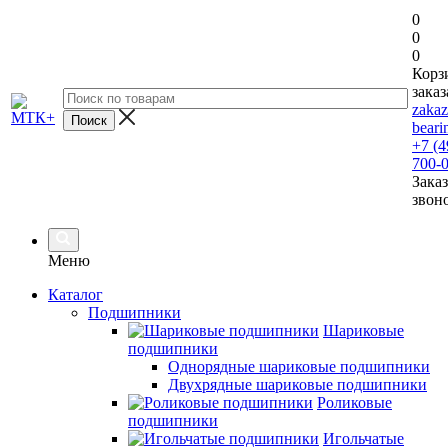
0
0
0
Корз
заказ
zaka
beari
+7 (4
700-
Заказ
звон
Меню
Каталог
Подшипники
Шариковые
подшипники
Однорядные шариковые подшипники
Двухрядные шариковые подшипники
Роликовые
подшипники
Игольчатые