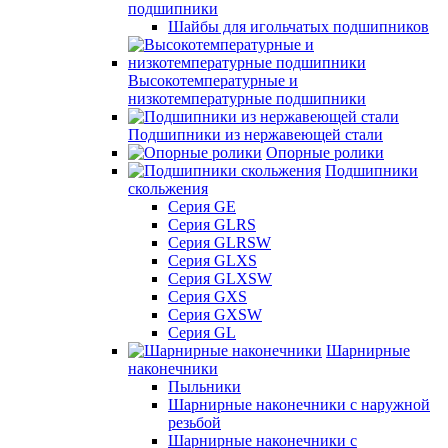
подшипники
Шайбы для игольчатых подшипников
Высокотемпературные и
низкотемпературные подшипники
Подшипники из нержавеющей стали
Опорные ролики
Подшипники
скольжения
Серия GE
Серия GLRS
Серия GLRSW
Серия GLXS
Серия GLXSW
Серия GXS
Серия GXSW
Серия GL
Шарнирные
наконечники
Пыльники
Шарнирные наконечники с наружной
резьбой
Шарнирные наконечники с