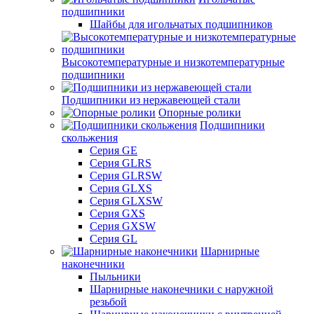
подшипники
Шайбы для игольчатых подшипников
Высокотемпературные и низкотемпературные
подшипники
Подшипники из нержавеющей стали
Опорные ролики
Подшипники
скольжения
Серия GE
Серия GLRS
Серия GLRSW
Серия GLXS
Серия GLXSW
Серия GXS
Серия GXSW
Серия GL
Шарнирные
наконечники
Пыльники
Шарнирные наконечники с наружной
резьбой