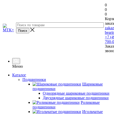
0
0
0
Корз
заказ
zaka
beari
+7 (4
700-
Заказ
звон
Меню
Каталог
Подшипники
Шариковые
подшипники
Однорядные шариковые подшипники
Двухрядные шариковые подшипники
Роликовые
подшипники
Игольчатые