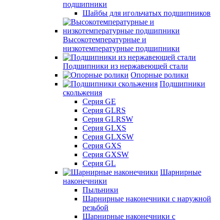
подшипники
Шайбы для игольчатых подшипников
Высокотемпературные и
низкотемпературные подшипники
Подшипники из нержавеющей стали
Опорные ролики
Подшипники
скольжения
Серия GE
Серия GLRS
Серия GLRSW
Серия GLXS
Серия GLXSW
Серия GXS
Серия GXSW
Серия GL
Шарнирные
наконечники
Пыльники
Шарнирные наконечники с наружной
резьбой
Шарнирные наконечники с