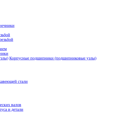
нечники
зьбой
резьбой
тием
ники
Корпусные подшипники (подшипниковые узлы)
жавеющей стали
еских валов
уса и детали