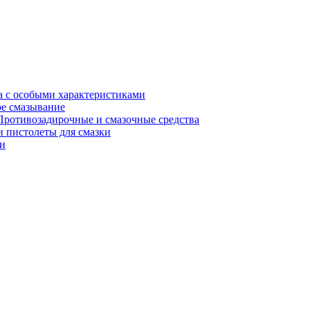
а с особыми характеристиками
е смазывание
Противозадирочные и смазочные средства
 пистолеты для смазки
и