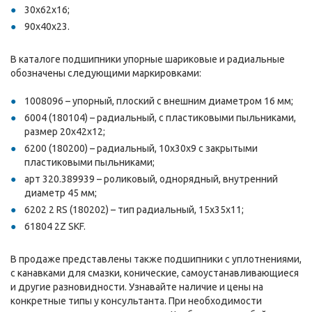
30х62х16;
90х40х23.
В каталоге подшипники упорные шариковые и радиальные
обозначены следующими маркировками:
1008096 – упорный, плоский с внешним диаметром 16 мм;
6004 (180104) – радиальный, с пластиковыми пыльниками,
размер 20х42х12;
6200 (180200) – радиальный, 10х30х9 с закрытыми
пластиковыми пыльниками;
арт 320.389939 – роликовый, однорядный, внутренний
диаметр 45 мм;
6202 2 RS (180202) – тип радиальный, 15х35х11;
61804 2Z SKF.
В продаже представлены также подшипники с уплотнениями,
с канавками для смазки, конические, самоустанавливающиеся
и другие разновидности. Узнавайте наличие и цены на
конкретные типы у консультанта. При необходимости