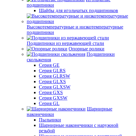
подшипники
Шайбы для игольчатых подшипников
Высокотемпературные и низкотемпературные
подшипники
Подшипники из нержавеющей стали
Опорные ролики
Подшипники
скольжения
Серия GE
Серия GLRS
Серия GLRSW
Серия GLXS
Серия GLXSW
Серия GXS
Серия GXSW
Серия GL
Шарнирные
наконечники
Пыльники
Шарнирные наконечники с наружной
резьбой