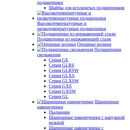
подшипники
Шайбы для игольчатых подшипников
Высокотемпературные и
низкотемпературные подшипники
Подшипники из нержавеющей стали
Опорные ролики
Подшипники
скольжения
Серия GE
Серия GLRS
Серия GLRSW
Серия GLXS
Серия GLXSW
Серия GXS
Серия GXSW
Серия GL
Шарнирные
наконечники
Пыльники
Шарнирные наконечники с наружной
резьбой
Шарнирные наконечники с