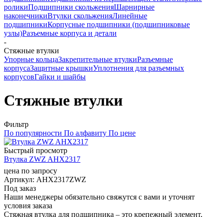
ролики
Подшипники скольжения
Шарнирные
наконечники
Втулки скольжения
Линейные
подшипники
Корпусные подшипники (подшипниковые
узлы)
Разъемные корпуса и детали
-
Стяжные втулки
Упорные кольца
Закрепительные втулки
Разъемные
корпуса
Защитные крышки
Уплотнения для разъемных
корпусов
Гайки и шайбы
Стяжные втулки
Фильтр
По популярности
По алфавиту
По цене
Быстрый просмотр
Втулка ZWZ AHX2317
цена по запросу
Артикул
: AHX2317ZWZ
Под заказ
Наши менеджеры обязательно свяжутся с вами и уточнят
условия заказа
Стяжная втулка для подшипника – это крепежный элемент,