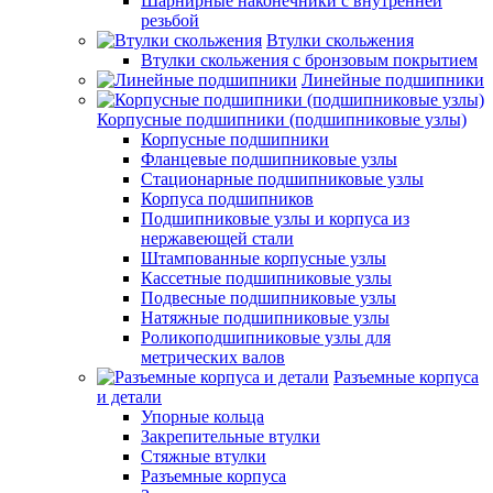
Шарнирные наконечники с внутренней
резьбой
Втулки скольжения
Втулки скольжения с бронзовым покрытием
Линейные подшипники
Корпусные подшипники (подшипниковые узлы)
Корпусные подшипники
Фланцевые подшипниковые узлы
Стационарные подшипниковые узлы
Корпуса подшипников
Подшипниковые узлы и корпуса из
нержавеющей стали
Штампованные корпусные узлы
Кассетные подшипниковые узлы
Подвесные подшипниковые узлы
Натяжные подшипниковые узлы
Роликоподшипниковые узлы для
метрических валов
Разъемные корпуса
и детали
Упорные кольца
Закрепительные втулки
Стяжные втулки
Разъемные корпуса