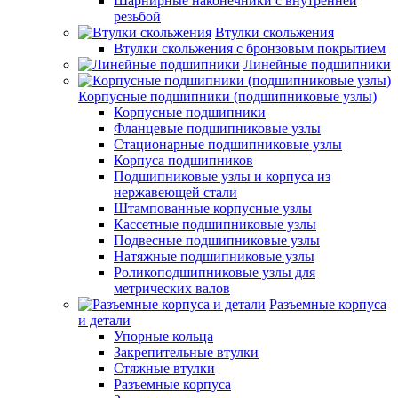
Шарнирные наконечники с внутренней
резьбой
Втулки скольжения
Втулки скольжения с бронзовым покрытием
Линейные подшипники
Корпусные подшипники (подшипниковые узлы)
Корпусные подшипники
Фланцевые подшипниковые узлы
Стационарные подшипниковые узлы
Корпуса подшипников
Подшипниковые узлы и корпуса из
нержавеющей стали
Штампованные корпусные узлы
Кассетные подшипниковые узлы
Подвесные подшипниковые узлы
Натяжные подшипниковые узлы
Роликоподшипниковые узлы для
метрических валов
Разъемные корпуса
и детали
Упорные кольца
Закрепительные втулки
Стяжные втулки
Разъемные корпуса