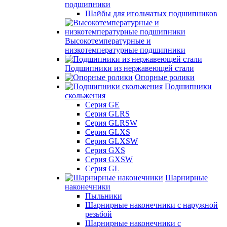
подшипники
Шайбы для игольчатых подшипников
Высокотемпературные и
низкотемпературные подшипники
Подшипники из нержавеющей стали
Опорные ролики
Подшипники
скольжения
Серия GE
Серия GLRS
Серия GLRSW
Серия GLXS
Серия GLXSW
Серия GXS
Серия GXSW
Серия GL
Шарнирные
наконечники
Пыльники
Шарнирные наконечники с наружной
резьбой
Шарнирные наконечники с