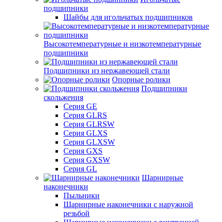
подшипники
Шайбы для игольчатых подшипников
Высокотемпературные и низкотемпературные
подшипники
Подшипники из нержавеющей стали
Опорные ролики
Подшипники
скольжения
Серия GE
Серия GLRS
Серия GLRSW
Серия GLXS
Серия GLXSW
Серия GXS
Серия GXSW
Серия GL
Шарнирные
наконечники
Пыльники
Шарнирные наконечники с наружной
резьбой