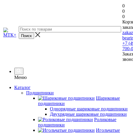
0
0
0
Корз
заказ
zaka
beari
+7 (4
700-
Заказ
звон
Меню
Каталог
Подшипники
Шариковые
подшипники
Однорядные шариковые подшипники
Двухрядные шариковые подшипники
Роликовые
подшипники
Игольчатые