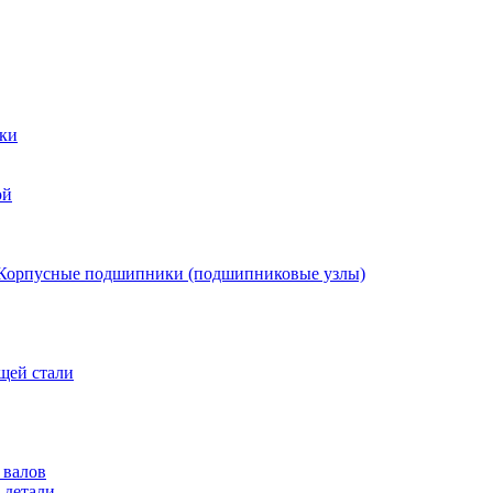
ки
ой
Корпусные подшипники (подшипниковые узлы)
щей стали
 валов
 детали