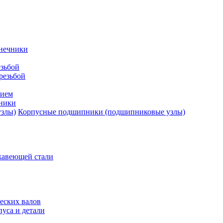
нечники
зьбой
резьбой
тием
ники
Корпусные подшипники (подшипниковые узлы)
жавеющей стали
еских валов
уса и детали