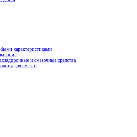
обыми характеристиками
зывание
возадирочные и смазочные средства
олеты для смазки