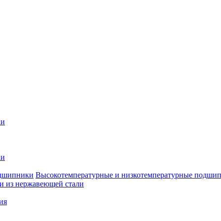
ки
ки
Высокотемпературные и низкотемпературные подши
 из нержавеющей стали
ия