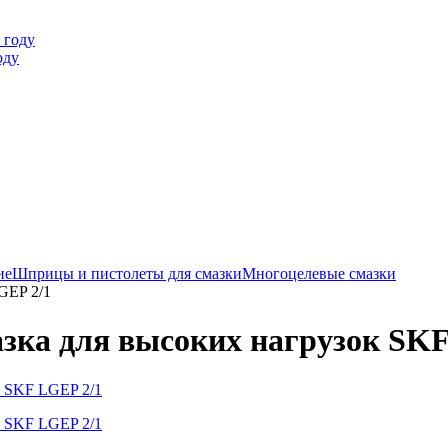
оду
ие
Шприцы и пистолеты для смазки
Многоцелевые смазки
GEP 2/1
зка для высоких нагрузок SKF