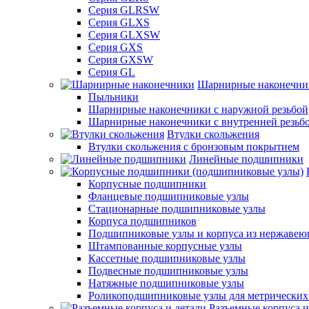
Серия GLRSW
Серия GLXS
Серия GLXSW
Серия GXS
Серия GXSW
Серия GL
Шарнирные наконечни
Пыльники
Шарнирные наконечники с наружной резьбой
Шарнирные наконечники с внутренней резьб
Втулки скольжения
Втулки скольжения с бронзовым покрытием
Линейные подшипники
Корпусные подшипники
Фланцевые подшипниковые узлы
Стационарные подшипниковые узлы
Корпуса подшипников
Подшипниковые узлы и корпуса из нержавею
Штампованные корпусные узлы
Кассетные подшипниковые узлы
Подвесные подшипниковые узлы
Натяжные подшипниковые узлы
Роликоподшипниковые узлы для метрических
Разъемные корпуса и