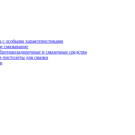
а с особыми характеристиками
е смазывание
Противозадирочные и смазочные средства
 пистолеты для смазки
и