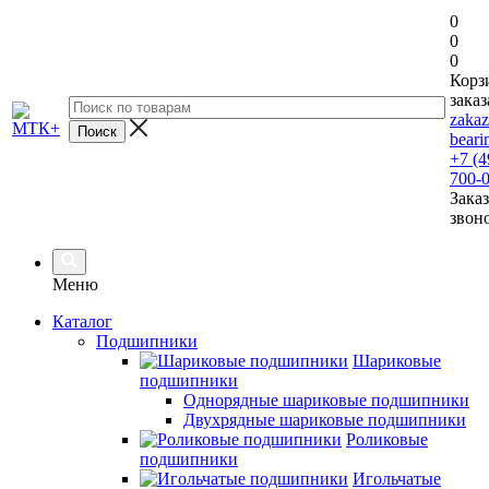
0
0
0
Корз
заказ
zaka
beari
+7 (4
700-
Заказ
звон
Меню
Каталог
Подшипники
Шариковые
подшипники
Однорядные шариковые подшипники
Двухрядные шариковые подшипники
Роликовые
подшипники
Игольчатые