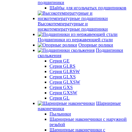
подшипники
Шайбы для игольчатых подшипников
Высокотемпературные и
низкотемпературные подшипники
Подшипники из нержавеющей стали
Опорные ролики
Подшипники
скольжения
Серия GE
Серия GLRS
Серия GLRSW
Серия GLXS
Серия GLXSW
Серия GXS
Серия GXSW
Серия GL
Шарнирные
наконечники
Пыльники
Шарнирные наконечники с наружной
резьбой
Шарнирные наконечники с