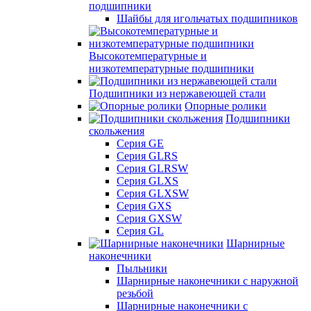
подшипники
Шайбы для игольчатых подшипников
Высокотемпературные и
низкотемпературные подшипники
Подшипники из нержавеющей стали
Опорные ролики
Подшипники
скольжения
Серия GE
Серия GLRS
Серия GLRSW
Серия GLXS
Серия GLXSW
Серия GXS
Серия GXSW
Серия GL
Шарнирные
наконечники
Пыльники
Шарнирные наконечники с наружной
резьбой
Шарнирные наконечники с