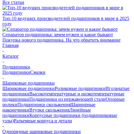
Все статьи
Топ-10 ведущих производителей подшипников в мире в 2025
году
Сепаратор подшипника: зачем нужен и какие бывают
Покупка нового подшипника. На что обратить внимание
Главная
-
Каталог
-
Подшипники
Подшипники
Смазки
-
Шариковые подшипники
Шариковые подшипники
Роликовые подшипники
Игольчатые
подшипники
Высокотемпературные и низкотемпературные
подшипники
Подшипники из нержавеющей стали
Опорные
ролики
Подшипники скольжения
Шарнирные
наконечники
Втулки скольжения
Линейные
подшипники
Корпусные подшипники (подшипниковые
узлы)
Разъемные корпуса и детали
-
Однорядные шариковые подшипники