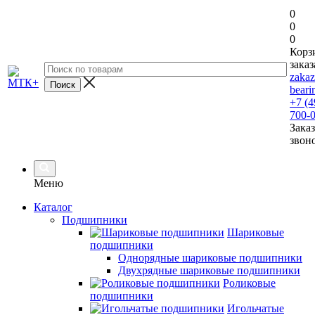
0
0
0
Корз
заказ
zaka
beari
+7 (4
700-
Заказ
звон
Меню
Каталог
Подшипники
Шариковые
подшипники
Однорядные шариковые подшипники
Двухрядные шариковые подшипники
Роликовые
подшипники
Игольчатые