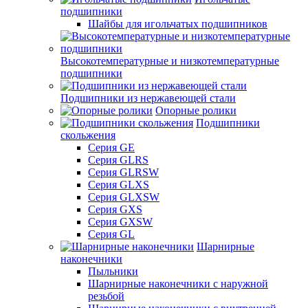
подшипники
Шайбы для игольчатых подшипников
Высокотемпературные и низкотемпературные
подшипники
Подшипники из нержавеющей стали
Опорные ролики
Подшипники
скольжения
Серия GE
Серия GLRS
Серия GLRSW
Серия GLXS
Серия GLXSW
Серия GXS
Серия GXSW
Серия GL
Шарнирные
наконечники
Пыльники
Шарнирные наконечники с наружной
резьбой