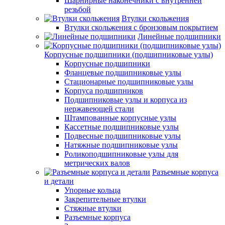
Шарнирные наконечники с внутренней
резьбой
Втулки скольжения
Втулки скольжения с бронзовым покрытием
Линейные подшипники
Корпусные подшипники (подшипниковые узлы)
Корпусные подшипники
Фланцевые подшипниковые узлы
Стационарные подшипниковые узлы
Корпуса подшипников
Подшипниковые узлы и корпуса из
нержавеющей стали
Штампованные корпусные узлы
Кассетные подшипниковые узлы
Подвесные подшипниковые узлы
Натяжные подшипниковые узлы
Роликоподшипниковые узлы для
метрических валов
Разъемные корпуса
и детали
Упорные кольца
Закрепительные втулки
Стяжные втулки
Разъемные корпуса