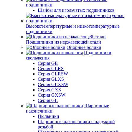
подшипники
Шайбы для игольчатых подшипников
Высокотемпературные и низкотемпературные
подшипники
Подшипники из нержавеющей стали
Опорные ролики
Подшипники
скольжения
Серия GE
Серия GLRS
Серия GLRSW
Серия GLXS
Серия GLXSW
Серия GXS
Серия GXSW
Серия GL
Шарнирные
наконечники
Пыльники
Шарнирные наконечники с наружной
резьбой