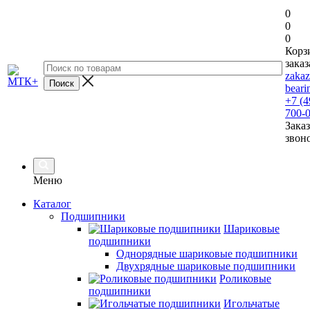
0
0
0
Корз
заказ
zaka
beari
+7 (4
700-
Заказ
звон
Меню
Каталог
Подшипники
Шариковые
подшипники
Однорядные шариковые подшипники
Двухрядные шариковые подшипники
Роликовые
подшипники
Игольчатые