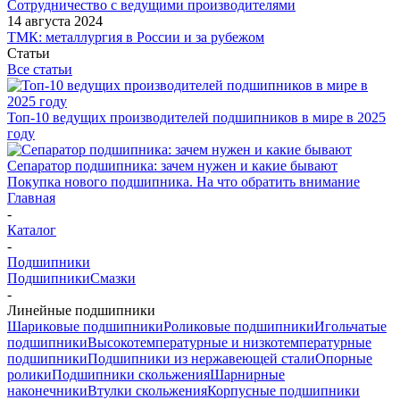
Сотрудничество с ведущими производителями
14 августа 2024
ТМК: металлургия в России и за рубежом
Статьи
Все статьи
Топ-10 ведущих производителей подшипников в мире в 2025
году
Сепаратор подшипника: зачем нужен и какие бывают
Покупка нового подшипника. На что обратить внимание
Главная
-
Каталог
-
Подшипники
Подшипники
Смазки
-
Линейные подшипники
Шариковые подшипники
Роликовые подшипники
Игольчатые
подшипники
Высокотемпературные и низкотемпературные
подшипники
Подшипники из нержавеющей стали
Опорные
ролики
Подшипники скольжения
Шарнирные
наконечники
Втулки скольжения
Корпусные подшипники