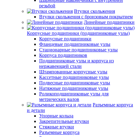
Шарнирные наконечники с внутренней
резьбой
Втулки скольжения
Втулки скольжения с бронзовым покрытием
Линейные подшипники
Корпусные подшипники (подшипниковые узлы)
Корпусные подшипники
Фланцевые подшипниковые узлы
Стационарные подшипниковые узлы
Корпуса подшипников
Подшипниковые узлы и корпуса из
нержавеющей стали
Штампованные корпусные узлы
Кассетные подшипниковые узлы
Подвесные подшипниковые узлы
Натяжные подшипниковые узлы
Роликоподшипниковые узлы для
метрических валов
Разъемные корпуса
и детали
Упорные кольца
Закрепительные втулки
Стяжные втулки
Разъемные корпуса