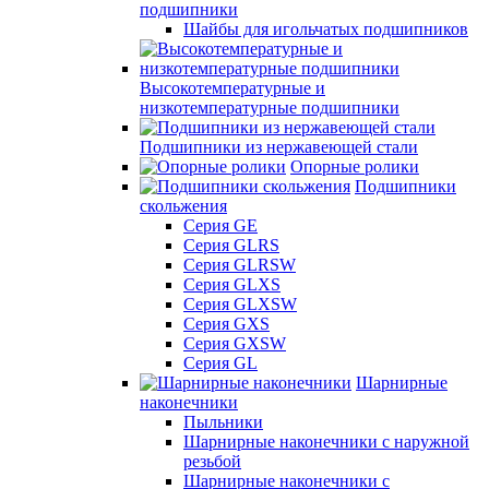
подшипники
Шайбы для игольчатых подшипников
Высокотемпературные и
низкотемпературные подшипники
Подшипники из нержавеющей стали
Опорные ролики
Подшипники
скольжения
Серия GE
Серия GLRS
Серия GLRSW
Серия GLXS
Серия GLXSW
Серия GXS
Серия GXSW
Серия GL
Шарнирные
наконечники
Пыльники
Шарнирные наконечники с наружной
резьбой
Шарнирные наконечники с