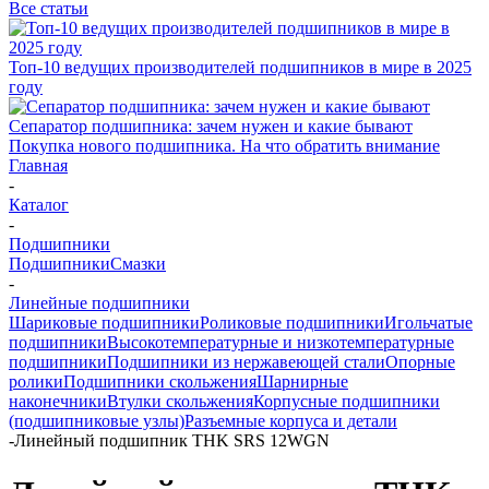
Все статьи
Топ-10 ведущих производителей подшипников в мире в 2025
году
Сепаратор подшипника: зачем нужен и какие бывают
Покупка нового подшипника. На что обратить внимание
Главная
-
Каталог
-
Подшипники
Подшипники
Смазки
-
Линейные подшипники
Шариковые подшипники
Роликовые подшипники
Игольчатые
подшипники
Высокотемпературные и низкотемпературные
подшипники
Подшипники из нержавеющей стали
Опорные
ролики
Подшипники скольжения
Шарнирные
наконечники
Втулки скольжения
Корпусные подшипники
(подшипниковые узлы)
Разъемные корпуса и детали
-
Линейный подшипник THK SRS 12WGN