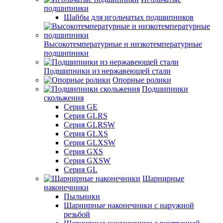
подшипники
Шайбы для игольчатых подшипников
Высокотемпературные и низкотемпературные
подшипники
Подшипники из нержавеющей стали
Опорные ролики
Подшипники
скольжения
Серия GE
Серия GLRS
Серия GLRSW
Серия GLXS
Серия GLXSW
Серия GXS
Серия GXSW
Серия GL
Шарнирные
наконечники
Пыльники
Шарнирные наконечники с наружной
резьбой