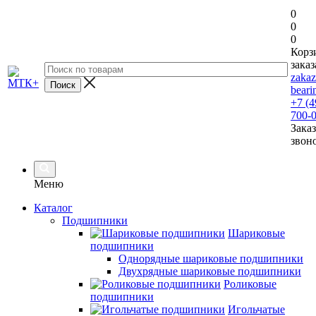
0
0
0
Корз
заказ
zaka
beari
+7 (4
700-
Заказ
звон
Меню
Каталог
Подшипники
Шариковые
подшипники
Однорядные шариковые подшипники
Двухрядные шариковые подшипники
Роликовые
подшипники
Игольчатые