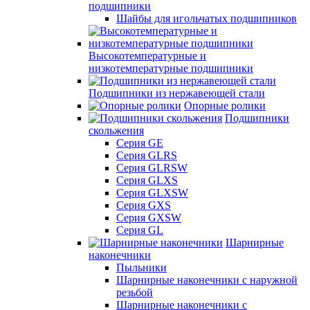
подшипники
Шайбы для игольчатых подшипников
Высокотемпературные и
низкотемпературные подшипники
Подшипники из нержавеющей стали
Опорные ролики
Подшипники
скольжения
Серия GE
Серия GLRS
Серия GLRSW
Серия GLXS
Серия GLXSW
Серия GXS
Серия GXSW
Серия GL
Шарнирные
наконечники
Пыльники
Шарнирные наконечники с наружной
резьбой
Шарнирные наконечники с