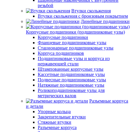
Шарнирные наконечники с внутренней
резьбой
Втулки скольжения
Втулки скольжения с бронзовым покрытием
Линейные подшипники
Корпусные подшипники (подшипниковые узлы)
Корпусные подшипники
Фланцевые подшипниковые узлы
Стационарные подшипниковые узлы
Корпуса подшипников
Подшипниковые узлы и корпуса из
нержавеющей стали
Штампованные корпусные узлы
Кассетные подшипниковые узлы
Подвесные подшипниковые узлы
Натяжные подшипниковые узлы
Роликоподшипниковые узлы для
метрических валов
Разъемные корпуса
и детали
Упорные кольца
Закрепительные втулки
Стяжные втулки
Разъемные корпуса