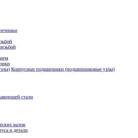
нечники
зьбой
резьбой
тием
ники
Корпусные подшипники (подшипниковые узлы)
жавеющей стали
еских валов
уса и детали