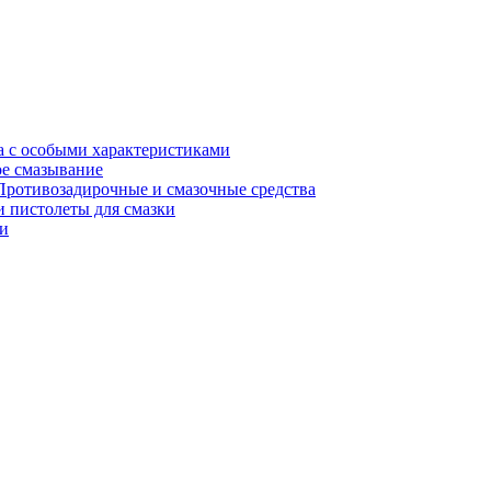
а с особыми характеристиками
е смазывание
Противозадирочные и смазочные средства
 пистолеты для смазки
и