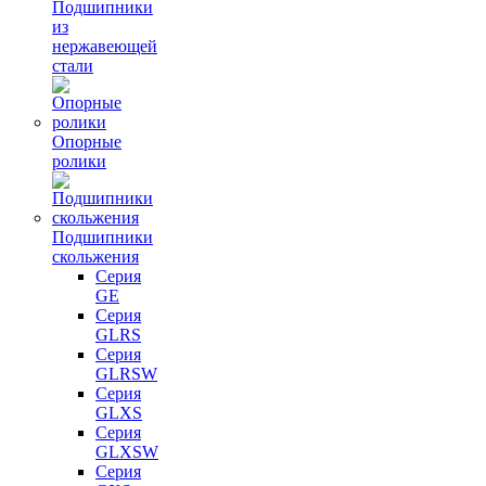
Подшипники
из
нержавеющей
стали
Опорные
ролики
Подшипники
скольжения
Серия
GE
Серия
GLRS
Серия
GLRSW
Серия
GLXS
Серия
GLXSW
Серия