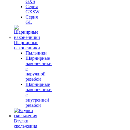
GXS
Серия
GXSW
Серия
GL
Шарнирные
наконечники
Пыльники
Шарнирные
наконечники
с
наружной
резьбой
Шарнирные
наконечники
с
внутренней
резьбой
Втулки
скольжения