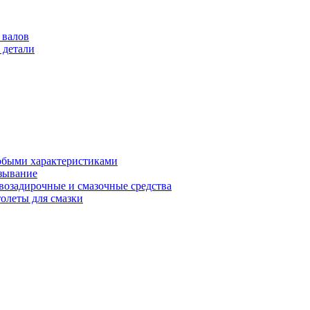
 валов
 детали
обыми характеристиками
зывание
возадирочные и смазочные средства
олеты для смазки