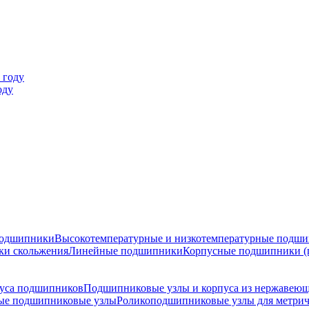
оду
подшипники
Высокотемпературные и низкотемпературные подш
ки скольжения
Линейные подшипники
Корпусные подшипники (
уса подшипников
Подшипниковые узлы и корпуса из нержавеющ
ые подшипниковые узлы
Роликоподшипниковые узлы для метрич