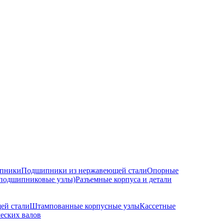
ипники
Подшипники из нержавеющей стали
Опорные
подшипниковые узлы)
Разъемные корпуса и детали
ей стали
Штампованные корпусные узлы
Кассетные
еских валов