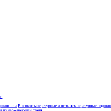
ки
Высокотемпературные и низкотемпературные подши
 из нержавеющей стали