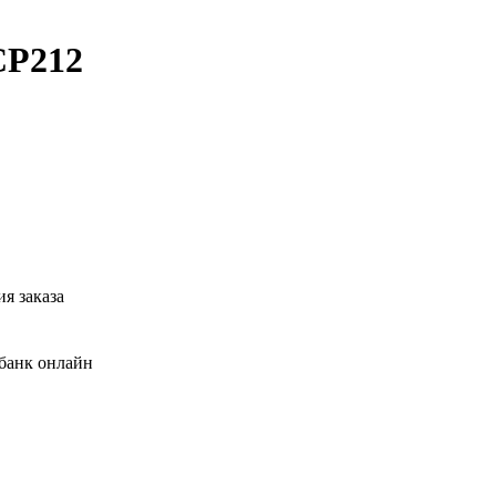
CP212
я заказа
банк онлайн