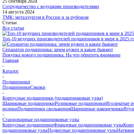
25 сентября 2024
Сотрудничество с ведущими производителями
14 августа 2024
ТМК: металлургия в России и за рубежом
Статьи
Все статьи
Топ-10 ведущих производителей подшипников в мире в 2025 г
Сепаратор подшипника: зачем нужен и какие бывают
Покупка нового подшипника. На что обратить внимание
Главная
-
Каталог
-
Подшипники
Подшипники
Смазки
-
Корпусные подшипники (подшипниковые узлы)
Шариковые подшипники
Роликовые подшипники
Игольчатые 
ролики
Подшипники скольжения
Шарнирные наконечники
Втул
-
Стационарные подшипниковые узлы
Корпусные подшипники
Фланцевые подшипниковые узлы
Корп
подшипниковые узлы
Подвесные подшипниковые узлы
Натяжн