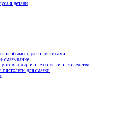
уса и детали
а с особыми характеристиками
е смазывание
Противозадирочные и смазочные средства
 пистолеты для смазки
и