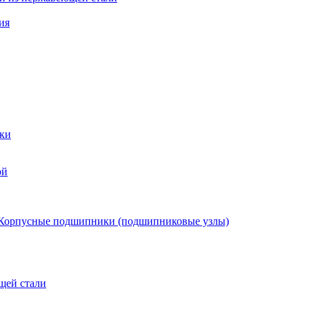
ия
ки
ой
Корпусные подшипники (подшипниковые узлы)
щей стали