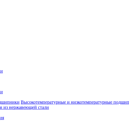
ки
ки
Высокотемпературные и низкотемпературные подши
 из нержавеющей стали
ия