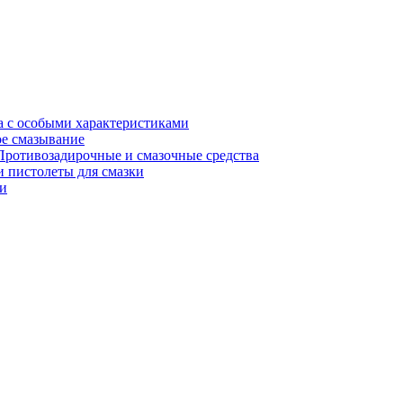
а с особыми характеристиками
е смазывание
Противозадирочные и смазочные средства
 пистолеты для смазки
и