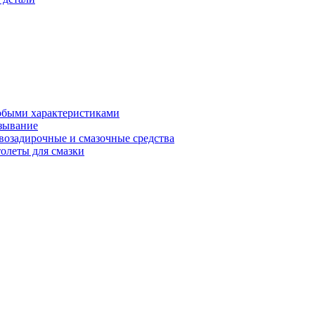
обыми характеристиками
зывание
возадирочные и смазочные средства
олеты для смазки