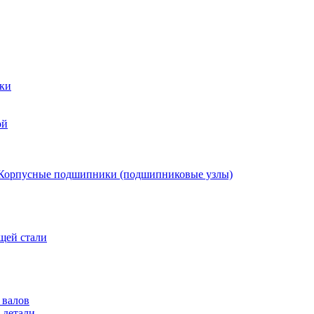
ки
ой
Корпусные подшипники (подшипниковые узлы)
щей стали
 валов
 детали