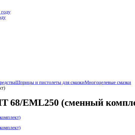
оду
редства
Шприцы и пистолеты для смазки
Многоцелевые смазки
кт)
T 68/EML250 (сменный компл