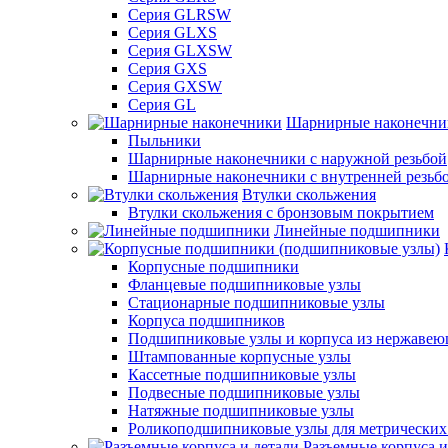
Серия GLRSW
Серия GLXS
Серия GLXSW
Серия GXS
Серия GXSW
Серия GL
Шарнирные наконечни
Пыльники
Шарнирные наконечники с наружной резьбой
Шарнирные наконечники с внутренней резьб
Втулки скольжения
Втулки скольжения с бронзовым покрытием
Линейные подшипники
Корпусные подшипники
Фланцевые подшипниковые узлы
Стационарные подшипниковые узлы
Корпуса подшипников
Подшипниковые узлы и корпуса из нержавею
Штампованные корпусные узлы
Кассетные подшипниковые узлы
Подвесные подшипниковые узлы
Натяжные подшипниковые узлы
Роликоподшипниковые узлы для метрических
Разъемные корпуса и