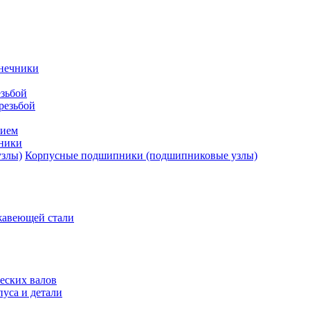
нечники
зьбой
резьбой
тием
ники
Корпусные подшипники (подшипниковые узлы)
жавеющей стали
еских валов
уса и детали