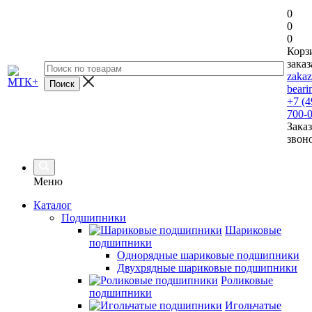
0
0
0
Корз
заказ
zaka
beari
+7 (4
700-
Заказ
звон
Меню
Каталог
Подшипники
Шариковые
подшипники
Однорядные шариковые подшипники
Двухрядные шариковые подшипники
Роликовые
подшипники
Игольчатые