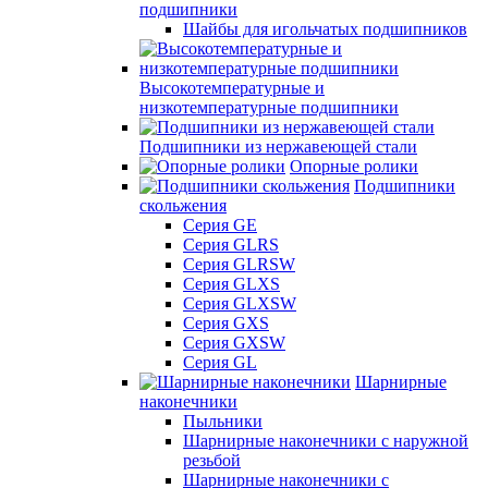
подшипники
Шайбы для игольчатых подшипников
Высокотемпературные и
низкотемпературные подшипники
Подшипники из нержавеющей стали
Опорные ролики
Подшипники
скольжения
Серия GE
Серия GLRS
Серия GLRSW
Серия GLXS
Серия GLXSW
Серия GXS
Серия GXSW
Серия GL
Шарнирные
наконечники
Пыльники
Шарнирные наконечники с наружной
резьбой
Шарнирные наконечники с