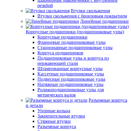
Шарнирные наконечники с внутренней
резьбой
Втулки скольжения
Втулки скольжения с бронзовым покрытием
Линейные подшипники
Корпусные подшипники (подшипниковые узлы)
Корпусные подшипники
Фланцевые подшипниковые узлы
Стационарные подшипниковые узлы
Корпуса подшипников
Подшипниковые узлы и корпуса из
нержавеющей стали
Штампованные корпусные узлы
Кассетные подшипниковые узлы
Подвесные подшипниковые узлы
Натяжные подшипниковые узлы
Роликоподшипниковые узлы для
метрических валов
Разъемные корпуса
и детали
Упорные кольца
Закрепительные втулки
Стяжные втулки
Разъемные корпуса