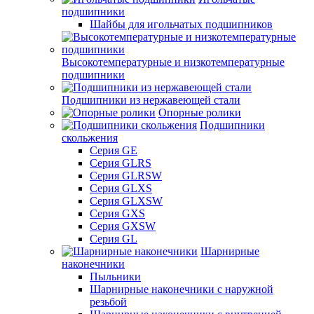
подшипники
Шайбы для игольчатых подшипников
Высокотемпературные и низкотемпературные
подшипники
Подшипники из нержавеющей стали
Опорные ролики
Подшипники
скольжения
Серия GE
Серия GLRS
Серия GLRSW
Серия GLXS
Серия GLXSW
Серия GXS
Серия GXSW
Серия GL
Шарнирные
наконечники
Пыльники
Шарнирные наконечники с наружной
резьбой