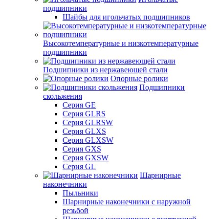
подшипники
Шайбы для игольчатых подшипников
Высокотемпературные и низкотемпературные
подшипники
Подшипники из нержавеющей стали
Опорные ролики
Подшипники
скольжения
Серия GE
Серия GLRS
Серия GLRSW
Серия GLXS
Серия GLXSW
Серия GXS
Серия GXSW
Серия GL
Шарнирные
наконечники
Пыльники
Шарнирные наконечники с наружной
резьбой