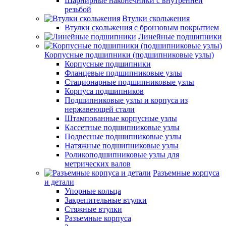
Шарнирные наконечники с внутренней
резьбой
Втулки скольжения
Втулки скольжения с бронзовым покрытием
Линейные подшипники
Корпусные подшипники (подшипниковые узлы)
Корпусные подшипники
Фланцевые подшипниковые узлы
Стационарные подшипниковые узлы
Корпуса подшипников
Подшипниковые узлы и корпуса из
нержавеющей стали
Штампованные корпусные узлы
Кассетные подшипниковые узлы
Подвесные подшипниковые узлы
Натяжные подшипниковые узлы
Роликоподшипниковые узлы для
метрических валов
Разъемные корпуса
и детали
Упорные кольца
Закрепительные втулки
Стяжные втулки
Разъемные корпуса