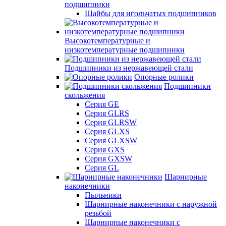
подшипники
Шайбы для игольчатых подшипников
Высокотемпературные и
низкотемпературные подшипники
Подшипники из нержавеющей стали
Опорные ролики
Подшипники
скольжения
Серия GE
Серия GLRS
Серия GLRSW
Серия GLXS
Серия GLXSW
Серия GXS
Серия GXSW
Серия GL
Шарнирные
наконечники
Пыльники
Шарнирные наконечники с наружной
резьбой
Шарнирные наконечники с