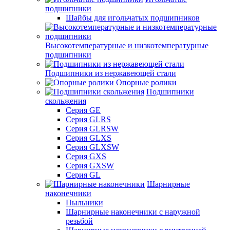
подшипники
Шайбы для игольчатых подшипников
Высокотемпературные и низкотемпературные
подшипники
Подшипники из нержавеющей стали
Опорные ролики
Подшипники
скольжения
Серия GE
Серия GLRS
Серия GLRSW
Серия GLXS
Серия GLXSW
Серия GXS
Серия GXSW
Серия GL
Шарнирные
наконечники
Пыльники
Шарнирные наконечники с наружной
резьбой