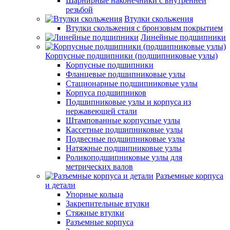
Шарнирные наконечники с внутренней
резьбой
Втулки скольжения
Втулки скольжения с бронзовым покрытием
Линейные подшипники
Корпусные подшипники (подшипниковые узлы)
Корпусные подшипники
Фланцевые подшипниковые узлы
Стационарные подшипниковые узлы
Корпуса подшипников
Подшипниковые узлы и корпуса из
нержавеющей стали
Штампованные корпусные узлы
Кассетные подшипниковые узлы
Подвесные подшипниковые узлы
Натяжные подшипниковые узлы
Роликоподшипниковые узлы для
метрических валов
Разъемные корпуса
и детали
Упорные кольца
Закрепительные втулки
Стяжные втулки
Разъемные корпуса