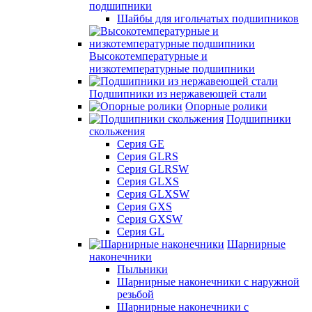
подшипники
Шайбы для игольчатых подшипников
Высокотемпературные и
низкотемпературные подшипники
Подшипники из нержавеющей стали
Опорные ролики
Подшипники
скольжения
Серия GE
Серия GLRS
Серия GLRSW
Серия GLXS
Серия GLXSW
Серия GXS
Серия GXSW
Серия GL
Шарнирные
наконечники
Пыльники
Шарнирные наконечники с наружной
резьбой
Шарнирные наконечники с