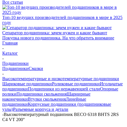
Все статьи
Топ-10 ведущих производителей подшипников в мире в 2025
году
Сепаратор подшипника: зачем нужен и какие бывают
Покупка нового подшипника. На что обратить внимание
Главная
-
Каталог
-
Подшипники
Подшипники
Смазки
-
Высокотемпературные и низкотемпературные подшипники
Шариковые подшипники
Роликовые подшипники
Игольчатые
подшипники
Подшипники из нержавеющей стали
Опорные
ролики
Подшипники скольжения
Шарнирные
наконечники
Втулки скольжения
Линейные
подшипники
Корпусные подшипники (подшипниковые
узлы)
Разъемные корпуса и детали
-
Высокотемпературный подшипник BECO 6318 BHTS 2RS
C4 VT 200°