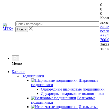
0
0
0
Корз
заказ
zaka
beari
+7 (4
700-
Заказ
звон
Меню
Каталог
Подшипники
Шариковые
подшипники
Однорядные шариковые подшипники
Двухрядные шариковые подшипники
Роликовые
подшипники
Игольчатые