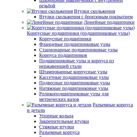
Шарнирные наконечники с внутренней
резьбой
Втулки скольжения
Втулки скольжения с бронзовым покрытием
Линейные подшипники
Корпусные подшипники (подшипниковые узлы)
Корпусные подшипники
Фланцевые подшипниковые узлы
Стационарные подшипниковые узлы
Корпуса подшипников
Подшипниковые узлы и корпуса из
нержавеющей стали
Штампованные корпусные узлы
Кассетные подшипниковые узлы
Подвесные подшипниковые узлы
Натяжные подшипниковые узлы
Роликоподшипниковые узлы для
метрических валов
Разъемные корпуса
и детали
Упорные кольца
Закрепительные втулки
Стяжные втулки
Разъемные корпуса