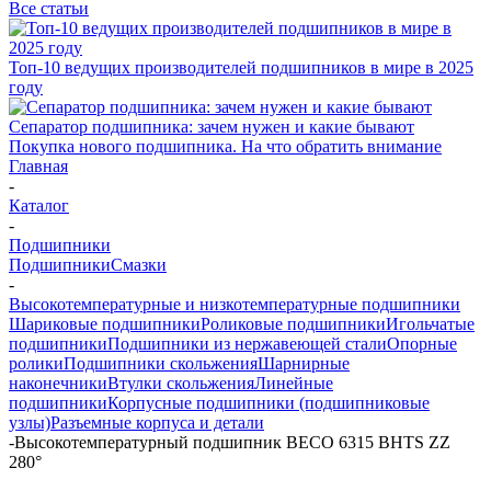
Все статьи
Топ-10 ведущих производителей подшипников в мире в 2025
году
Сепаратор подшипника: зачем нужен и какие бывают
Покупка нового подшипника. На что обратить внимание
Главная
-
Каталог
-
Подшипники
Подшипники
Смазки
-
Высокотемпературные и низкотемпературные подшипники
Шариковые подшипники
Роликовые подшипники
Игольчатые
подшипники
Подшипники из нержавеющей стали
Опорные
ролики
Подшипники скольжения
Шарнирные
наконечники
Втулки скольжения
Линейные
подшипники
Корпусные подшипники (подшипниковые
узлы)
Разъемные корпуса и детали
-
Высокотемпературный подшипник BECO 6315 BHTS ZZ
280°