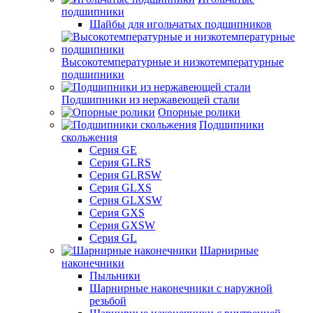
подшипники
Шайбы для игольчатых подшипников
Высокотемпературные и низкотемпературные
подшипники
Подшипники из нержавеющей стали
Опорные ролики
Подшипники
скольжения
Серия GE
Серия GLRS
Серия GLRSW
Серия GLXS
Серия GLXSW
Серия GXS
Серия GXSW
Серия GL
Шарнирные
наконечники
Пыльники
Шарнирные наконечники с наружной
резьбой