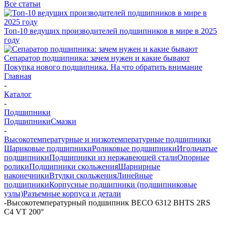
Все статьи
Топ-10 ведущих производителей подшипников в мире в 2025
году
Сепаратор подшипника: зачем нужен и какие бывают
Покупка нового подшипника. На что обратить внимание
Главная
-
Каталог
-
Подшипники
Подшипники
Смазки
-
Высокотемпературные и низкотемпературные подшипники
Шариковые подшипники
Роликовые подшипники
Игольчатые
подшипники
Подшипники из нержавеющей стали
Опорные
ролики
Подшипники скольжения
Шарнирные
наконечники
Втулки скольжения
Линейные
подшипники
Корпусные подшипники (подшипниковые
узлы)
Разъемные корпуса и детали
-
Высокотемпературный подшипник BECO 6312 BHTS 2RS
C4 VT 200°