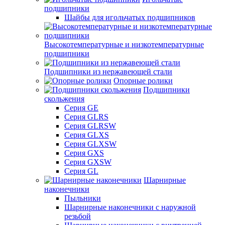
подшипники
Шайбы для игольчатых подшипников
Высокотемпературные и низкотемпературные
подшипники
Подшипники из нержавеющей стали
Опорные ролики
Подшипники
скольжения
Серия GE
Серия GLRS
Серия GLRSW
Серия GLXS
Серия GLXSW
Серия GXS
Серия GXSW
Серия GL
Шарнирные
наконечники
Пыльники
Шарнирные наконечники с наружной
резьбой