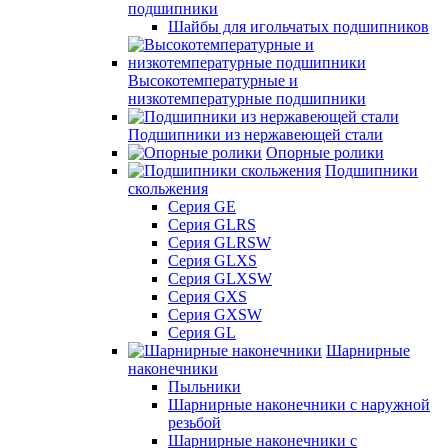
подшипники
Шайбы для игольчатых подшипников
Высокотемпературные и
низкотемпературные подшипники
Подшипники из нержавеющей стали
Опорные ролики
Подшипники
скольжения
Серия GE
Серия GLRS
Серия GLRSW
Серия GLXS
Серия GLXSW
Серия GXS
Серия GXSW
Серия GL
Шарнирные
наконечники
Пыльники
Шарнирные наконечники с наружной
резьбой
Шарнирные наконечники с