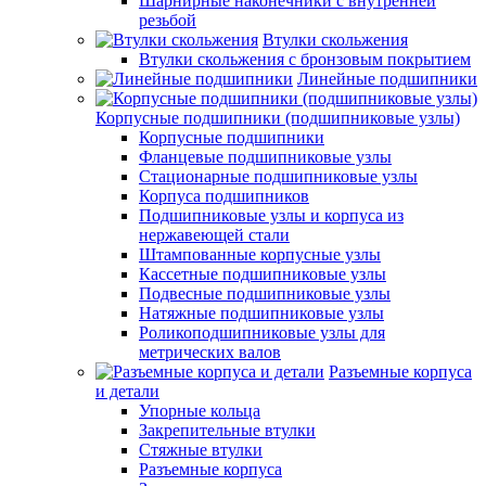
Шарнирные наконечники с внутренней
резьбой
Втулки скольжения
Втулки скольжения с бронзовым покрытием
Линейные подшипники
Корпусные подшипники (подшипниковые узлы)
Корпусные подшипники
Фланцевые подшипниковые узлы
Стационарные подшипниковые узлы
Корпуса подшипников
Подшипниковые узлы и корпуса из
нержавеющей стали
Штампованные корпусные узлы
Кассетные подшипниковые узлы
Подвесные подшипниковые узлы
Натяжные подшипниковые узлы
Роликоподшипниковые узлы для
метрических валов
Разъемные корпуса
и детали
Упорные кольца
Закрепительные втулки
Стяжные втулки
Разъемные корпуса