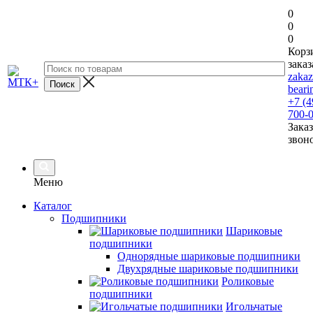
0
0
0
Корз
заказ
zaka
beari
+7 (4
700-
Заказ
звон
Меню
Каталог
Подшипники
Шариковые
подшипники
Однорядные шариковые подшипники
Двухрядные шариковые подшипники
Роликовые
подшипники
Игольчатые