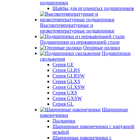
подшипники
Шайбы для игольчатых подшипников
Высокотемпературные и
низкотемпературные подшипники
Подшипники из нержавеющей стали
Опорные ролики
Подшипники
скольжения
Серия GE
Серия GLRS
Серия GLRSW
Серия GLXS
Серия GLXSW
Серия GXS
Серия GXSW
Серия GL
Шарнирные
наконечники
Пыльники
Шарнирные наконечники с наружной
резьбой
Шарнирные наконечники с