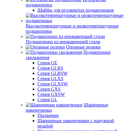
подшипники
Шайбы для игольчатых подшипников
Высокотемпературные и низкотемпературные
подшипники
Подшипники из нержавеющей стали
Опорные ролики
Подшипники
скольжения
Серия GE
Серия GLRS
Серия GLRSW
Серия GLXS
Серия GLXSW
Серия GXS
Серия GXSW
Серия GL
Шарнирные
наконечники
Пыльники
Шарнирные наконечники с наружной
резьбой