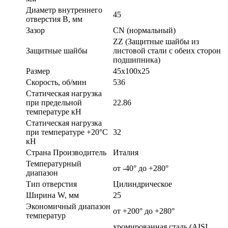
Диаметр внутреннего
45
отверстия B, мм
Зазор
CN (нормальный)
ZZ (Защитные шайбы из
Защитные шайбы
листовой стали с обеих сторон
подшипника)
Размер
45x100x25
Скорость, об/мин
536
Статическая нагрузка
при предельной
22.86
температуре кН
Статическая нагрузка
при температуре +20°С
32
кН
Страна Производитель
Италия
Температурный
от -40° до +280°
диапазон
Тип отверстия
Цилиндрическое
Ширина W, мм
25
Экономичный диапазон
от +200° до +280°
температур
хромированная сталь (AISI