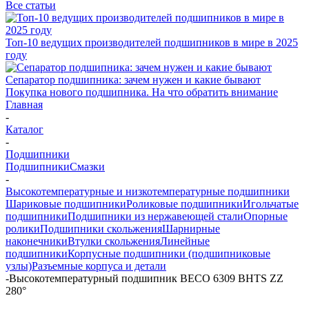
Все статьи
Топ-10 ведущих производителей подшипников в мире в 2025
году
Сепаратор подшипника: зачем нужен и какие бывают
Покупка нового подшипника. На что обратить внимание
Главная
-
Каталог
-
Подшипники
Подшипники
Смазки
-
Высокотемпературные и низкотемпературные подшипники
Шариковые подшипники
Роликовые подшипники
Игольчатые
подшипники
Подшипники из нержавеющей стали
Опорные
ролики
Подшипники скольжения
Шарнирные
наконечники
Втулки скольжения
Линейные
подшипники
Корпусные подшипники (подшипниковые
узлы)
Разъемные корпуса и детали
-
Высокотемпературный подшипник BECO 6309 BHTS ZZ
280°