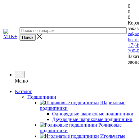
0
0
0
Корз
заказ
zaka
beari
+7 (4
700-
Заказ
звон
Меню
Каталог
Подшипники
Шариковые
подшипники
Однорядные шариковые подшипники
Двухрядные шариковые подшипники
Роликовые
подшипники
Игольчатые