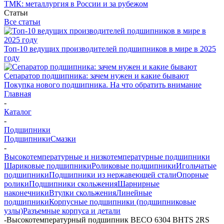
ТМК: металлургия в России и за рубежом
Статьи
Все статьи
Топ-10 ведущих производителей подшипников в мире в 2025
году
Сепаратор подшипника: зачем нужен и какие бывают
Покупка нового подшипника. На что обратить внимание
Главная
-
Каталог
-
Подшипники
Подшипники
Смазки
-
Высокотемпературные и низкотемпературные подшипники
Шариковые подшипники
Роликовые подшипники
Игольчатые
подшипники
Подшипники из нержавеющей стали
Опорные
ролики
Подшипники скольжения
Шарнирные
наконечники
Втулки скольжения
Линейные
подшипники
Корпусные подшипники (подшипниковые
узлы)
Разъемные корпуса и детали
-
Высокотемпературный подшипник BECO 6304 BHTS 2RS