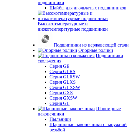
подшипники
Шайбы для игольчатых подшипников
Высокотемпературные и
низкотемпературные подшипники
Подшипники из нержавеющей стали
Опорные ролики
Подшипники
скольжения
Серия GE
Серия GLRS
Серия GLRSW
Серия GLXS
Серия GLXSW
Серия GXS
Серия GXSW
Серия GL
Шарнирные
наконечники
Пыльники
Шарнирные наконечники с наружной
резьбой