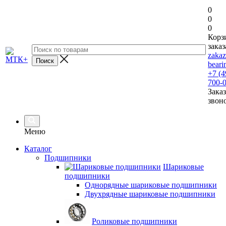
0
0
0
Корз
заказ
zaka
beari
+7 (4
700-
Заказ
звон
Меню
Каталог
Подшипники
Шариковые
подшипники
Однорядные шариковые подшипники
Двухрядные шариковые подшипники
Роликовые подшипники