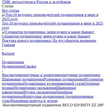
ТМК: металлургия в России и за рубежом
Статьи
Все статьи
Топ-10 ведущих производителей подшипников в мире в 2025
году
Сепаратор подшипника: зачем нужен и какие бывают
Покупка нового подшипника. На что обратить внимание
Главная
-
Каталог
-
Подшипники
Подшипники
Смазки
-
Высокотемпературные и низкотемпературные подшипники
Шариковые подшипники
Роликовые подшипники
Игольчатые
подшипники
Подшипники из нержавеющей стали
Опорные
ролики
Подшипники скольжения
Шарнирные
наконечники
Втулки скольжения
Линейные
подшипники
Корпусные подшипники (подшипниковые
узлы)
Разъемные корпуса и детали
-
Высокотемпературный подшипник BECO 629 BHTS ZZ 280°