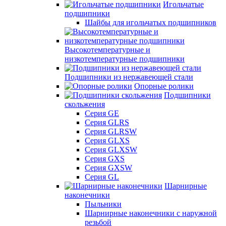
Игольчатые
подшипники
Шайбы для игольчатых подшипников
Высокотемпературные и
низкотемпературные подшипники
Подшипники из нержавеющей стали
Опорные ролики
Подшипники
скольжения
Серия GE
Серия GLRS
Серия GLRSW
Серия GLXS
Серия GLXSW
Серия GXS
Серия GXSW
Серия GL
Шарнирные
наконечники
Пыльники
Шарнирные наконечники с наружной
резьбой