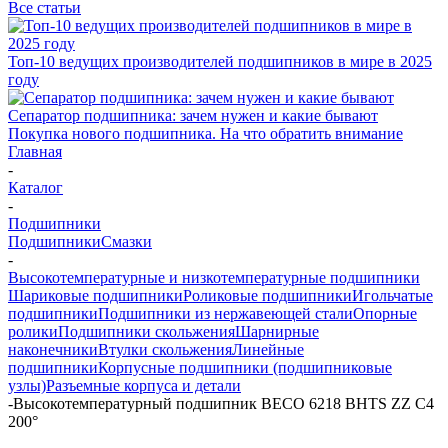
Все статьи
Топ-10 ведущих производителей подшипников в мире в 2025
году
Сепаратор подшипника: зачем нужен и какие бывают
Покупка нового подшипника. На что обратить внимание
Главная
-
Каталог
-
Подшипники
Подшипники
Смазки
-
Высокотемпературные и низкотемпературные подшипники
Шариковые подшипники
Роликовые подшипники
Игольчатые
подшипники
Подшипники из нержавеющей стали
Опорные
ролики
Подшипники скольжения
Шарнирные
наконечники
Втулки скольжения
Линейные
подшипники
Корпусные подшипники (подшипниковые
узлы)
Разъемные корпуса и детали
-
Высокотемпературный подшипник BECO 6218 BHTS ZZ C4
200°