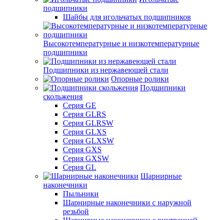
подшипники
Шайбы для игольчатых подшипников
Высокотемпературные и низкотемпературные
подшипники
Подшипники из нержавеющей стали
Опорные ролики
Подшипники
скольжения
Серия GE
Серия GLRS
Серия GLRSW
Серия GLXS
Серия GLXSW
Серия GXS
Серия GXSW
Серия GL
Шарнирные
наконечники
Пыльники
Шарнирные наконечники с наружной
резьбой