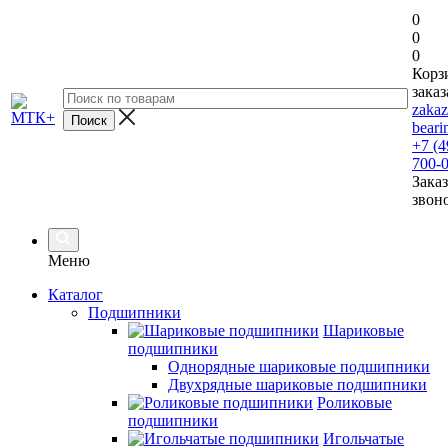
0
0
0
Корз
заказ
zaka
beari
+7 (4
700-
Заказ
звон
Меню
Каталог
Подшипники
Шариковые
подшипники
Однорядные шариковые подшипники
Двухрядные шариковые подшипники
Роликовые
подшипники
Игольчатые