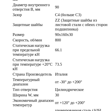
Диаметр внутреннего
90
отверстия B, мм
Зазор
C4 (больше С3)
ZZ (Защитные шайбы из
Защитные шайбы
листовой стали с обеих сторон
подшипника)
Размер
90x160x30
Скорость, об/мин
800
Статическая нагрузка
при предельной
66.1
температуре кН
Статическая нагрузка
при температуре +20°С
73.5
кН
Страна Производитель
Италия
Температурный
от -30° до +200°
диапазон
Тип отверстия
Цилиндрическое
Ширина W, мм
30
Экономичный диапазон
от +120° до +200°
температур
хромированная сталь (AISI