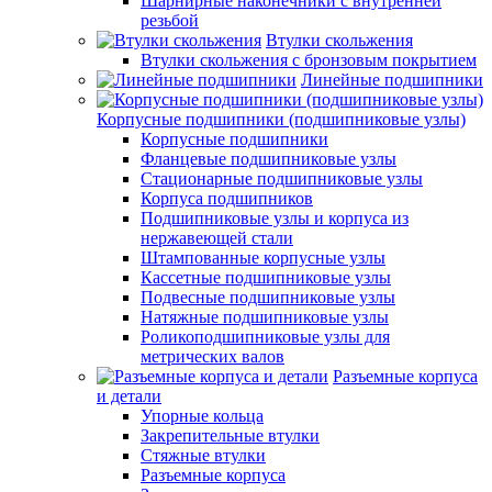
Шарнирные наконечники с внутренней
резьбой
Втулки скольжения
Втулки скольжения с бронзовым покрытием
Линейные подшипники
Корпусные подшипники (подшипниковые узлы)
Корпусные подшипники
Фланцевые подшипниковые узлы
Стационарные подшипниковые узлы
Корпуса подшипников
Подшипниковые узлы и корпуса из
нержавеющей стали
Штампованные корпусные узлы
Кассетные подшипниковые узлы
Подвесные подшипниковые узлы
Натяжные подшипниковые узлы
Роликоподшипниковые узлы для
метрических валов
Разъемные корпуса
и детали
Упорные кольца
Закрепительные втулки
Стяжные втулки
Разъемные корпуса