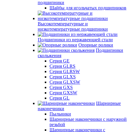
подшипники
Шайбы для игольчатых подшипников
Высокотемпературные и
низкотемпературные подшипники
Подшипники из нержавеющей стали
Опорные ролики
Подшипники
скольжения
Серия GE
Серия GLRS
Серия GLRSW
Серия GLXS
Серия GLXSW
Серия GXS
Серия GXSW
Серия GL
Шарнирные
наконечники
Пыльники
Шарнирные наконечники с наружной
резьбой
Шарнирные наконечники с