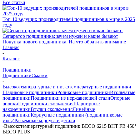
Все статьи
Топ-10 ведущих производителей подшипников в мире в 2025
году
Сепаратор подшипника: зачем нужен и какие бывают
Покупка нового подшипника. На что обратить внимание
Главная
-
Каталог
-
Подшипники
Подшипники
Смазки
-
Высокотемпературные и низкотемпературные подшипники
Шариковые подшипники
Роликовые подшипники
Игольчатые
подшипники
Подшипники из нержавеющей стали
Опорные
ролики
Подшипники скольжения
Шарнирные
наконечники
Втулки скольжения
Линейные
подшипники
Корпусные подшипники (подшипниковые
узлы)
Разъемные корпуса и детали
-
Высокотемпературный подшипник BECO 6215 BHT FB 450°
BЕСО PLUS