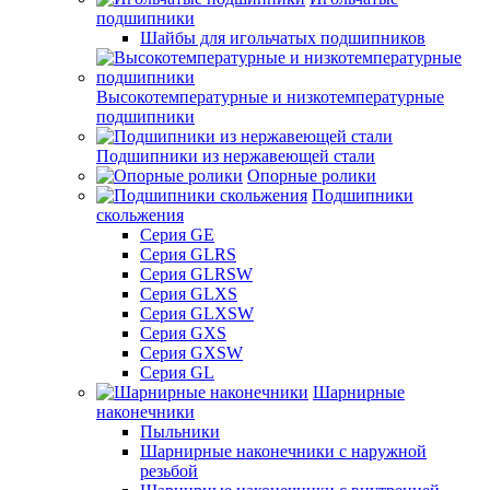
подшипники
Шайбы для игольчатых подшипников
Высокотемпературные и низкотемпературные
подшипники
Подшипники из нержавеющей стали
Опорные ролики
Подшипники
скольжения
Серия GE
Серия GLRS
Серия GLRSW
Серия GLXS
Серия GLXSW
Серия GXS
Серия GXSW
Серия GL
Шарнирные
наконечники
Пыльники
Шарнирные наконечники с наружной
резьбой