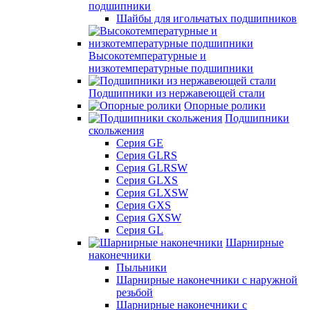
подшипники
Шайбы для игольчатых подшипников
Высокотемпературные и
низкотемпературные подшипники
Подшипники из нержавеющей стали
Опорные ролики
Подшипники
скольжения
Серия GE
Серия GLRS
Серия GLRSW
Серия GLXS
Серия GLXSW
Серия GXS
Серия GXSW
Серия GL
Шарнирные
наконечники
Пыльники
Шарнирные наконечники с наружной
резьбой
Шарнирные наконечники с