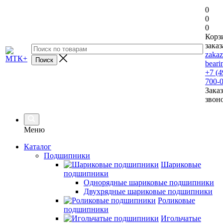
0
0
0
Корз
заказ
zaka
beari
+7 (4
700-
Заказ
звон
Меню
Каталог
Подшипники
Шариковые
подшипники
Однорядные шариковые подшипники
Двухрядные шариковые подшипники
Роликовые
подшипники
Игольчатые