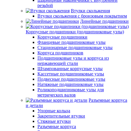
Шарнирные наконечники с внутренней
резьбой
Втулки скольжения
Втулки скольжения с бронзовым покрытием
Линейные подшипники
Корпусные подшипники (подшипниковые узлы)
Корпусные подшипники
Фланцевые подшипниковые узлы
Стационарные подшипниковые узлы
Корпуса подшипников
Подшипниковые узлы и корпуса из
нержавеющей стали
Штампованные корпусные узлы
Кассетные подшипниковые узлы
Подвесные подшипниковые узлы
Натяжные подшипниковые узлы
Роликоподшипниковые узлы для
метрических валов
Разъемные корпуса
и детали
Упорные кольца
Закрепительные втулки
Стяжные втулки
Разъемные корпуса