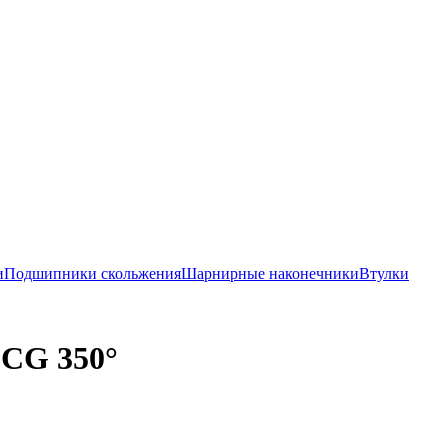
и
Подшипники скольжения
Шарнирные наконечники
Втулки
CG 350°