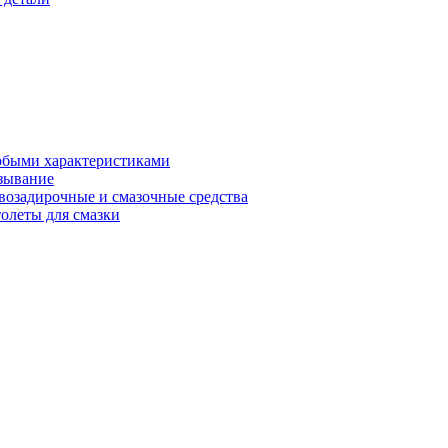
обыми характеристиками
зывание
возадирочные и смазочные средства
олеты для смазки