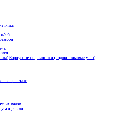
нечники
зьбой
резьбой
тием
ники
Корпусные подшипники (подшипниковые узлы)
жавеющей стали
еских валов
уса и детали