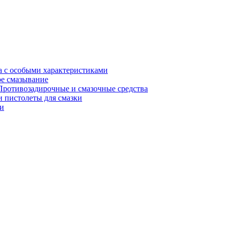
а с особыми характеристиками
е смазывание
Противозадирочные и смазочные средства
 пистолеты для смазки
и