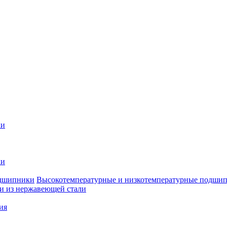
ки
ки
Высокотемпературные и низкотемпературные подши
 из нержавеющей стали
ия