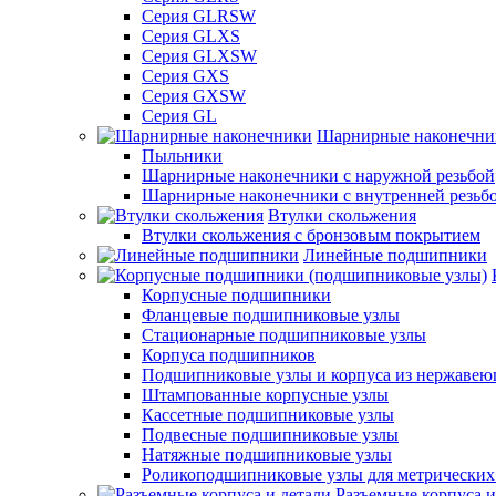
Серия GLRSW
Серия GLXS
Серия GLXSW
Серия GXS
Серия GXSW
Серия GL
Шарнирные наконечни
Пыльники
Шарнирные наконечники с наружной резьбой
Шарнирные наконечники с внутренней резьб
Втулки скольжения
Втулки скольжения с бронзовым покрытием
Линейные подшипники
Корпусные подшипники
Фланцевые подшипниковые узлы
Стационарные подшипниковые узлы
Корпуса подшипников
Подшипниковые узлы и корпуса из нержавею
Штампованные корпусные узлы
Кассетные подшипниковые узлы
Подвесные подшипниковые узлы
Натяжные подшипниковые узлы
Роликоподшипниковые узлы для метрических
Разъемные корпуса и