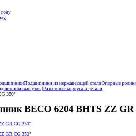
оду
подшипники
Подшипники из нержавеющей стали
Опорные ролик
одшипниковые узлы)
Разъемные корпуса и детали
CG 350°
пник BECO 6204 BHTS ZZ GR 