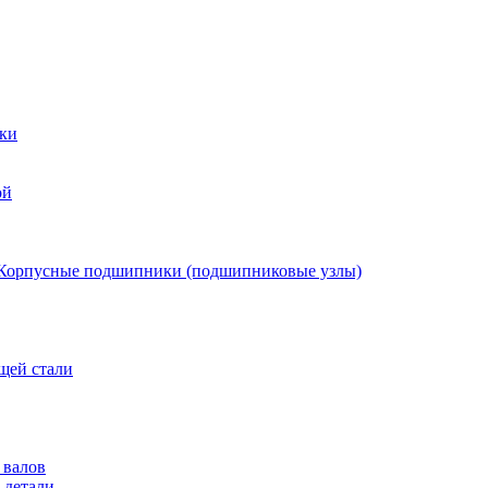
ки
ой
Корпусные подшипники (подшипниковые узлы)
щей стали
 валов
 детали