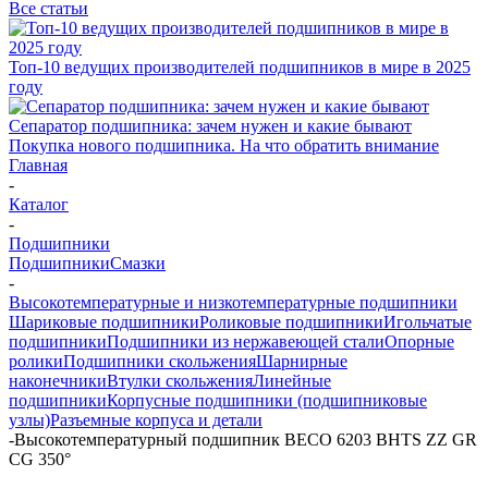
Все статьи
Топ-10 ведущих производителей подшипников в мире в 2025
году
Сепаратор подшипника: зачем нужен и какие бывают
Покупка нового подшипника. На что обратить внимание
Главная
-
Каталог
-
Подшипники
Подшипники
Смазки
-
Высокотемпературные и низкотемпературные подшипники
Шариковые подшипники
Роликовые подшипники
Игольчатые
подшипники
Подшипники из нержавеющей стали
Опорные
ролики
Подшипники скольжения
Шарнирные
наконечники
Втулки скольжения
Линейные
подшипники
Корпусные подшипники (подшипниковые
узлы)
Разъемные корпуса и детали
-
Высокотемпературный подшипник BECO 6203 BHTS ZZ GR
CG 350°