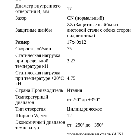
Диаметр внутреннего
17
отверстия B, мм
Зазор
CN (нормальный)
ZZ (Защитные шайбы из
Защитные шайбы
листовой стали с обеих сторон
подшипника)
Размер
17x40x12
Скорость, об/мин
75
Статическая нагрузка
при предельной
3.27
температуре кН
Статическая нагрузка
при температуре +20°С
4.75
кН
Страна Производитель
Италия
Температурный
от -50° до +350°
диапазон
Тип отверстия
Цилиндрическое
Ширина W, мм
12
Экономичный диапазон
от +250° до +350°
температур
хромированная сталь (AISI