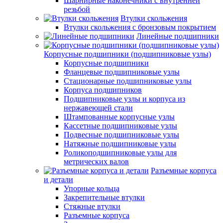
Шарнирные наконечники с внутренней
резьбой
Втулки скольжения
Втулки скольжения с бронзовым покрытием
Линейные подшипники
Корпусные подшипники (подшипниковые узлы)
Корпусные подшипники
Фланцевые подшипниковые узлы
Стационарные подшипниковые узлы
Корпуса подшипников
Подшипниковые узлы и корпуса из
нержавеющей стали
Штампованные корпусные узлы
Кассетные подшипниковые узлы
Подвесные подшипниковые узлы
Натяжные подшипниковые узлы
Роликоподшипниковые узлы для
метрических валов
Разъемные корпуса
и детали
Упорные кольца
Закрепительные втулки
Стяжные втулки
Разъемные корпуса