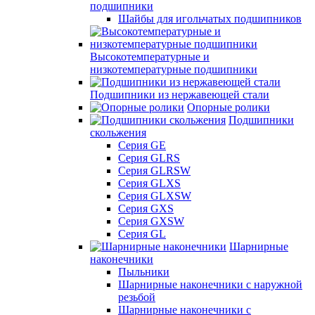
подшипники
Шайбы для игольчатых подшипников
Высокотемпературные и
низкотемпературные подшипники
Подшипники из нержавеющей стали
Опорные ролики
Подшипники
скольжения
Серия GE
Серия GLRS
Серия GLRSW
Серия GLXS
Серия GLXSW
Серия GXS
Серия GXSW
Серия GL
Шарнирные
наконечники
Пыльники
Шарнирные наконечники с наружной
резьбой
Шарнирные наконечники с