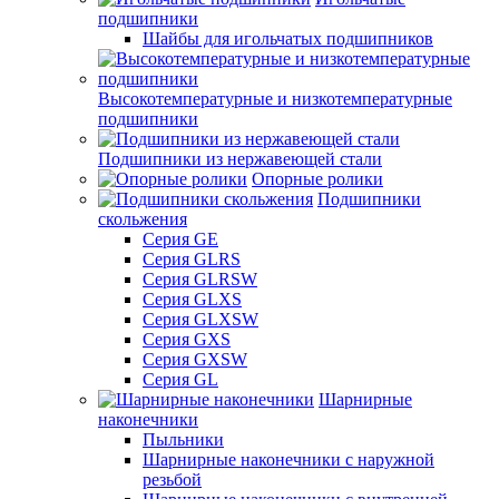
подшипники
Шайбы для игольчатых подшипников
Высокотемпературные и низкотемпературные
подшипники
Подшипники из нержавеющей стали
Опорные ролики
Подшипники
скольжения
Серия GE
Серия GLRS
Серия GLRSW
Серия GLXS
Серия GLXSW
Серия GXS
Серия GXSW
Серия GL
Шарнирные
наконечники
Пыльники
Шарнирные наконечники с наружной
резьбой