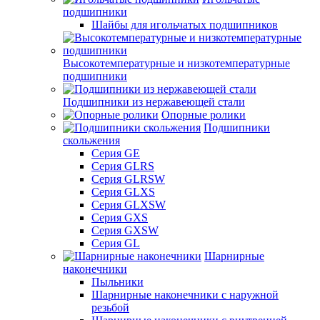
подшипники
Шайбы для игольчатых подшипников
Высокотемпературные и низкотемпературные
подшипники
Подшипники из нержавеющей стали
Опорные ролики
Подшипники
скольжения
Серия GE
Серия GLRS
Серия GLRSW
Серия GLXS
Серия GLXSW
Серия GXS
Серия GXSW
Серия GL
Шарнирные
наконечники
Пыльники
Шарнирные наконечники с наружной
резьбой