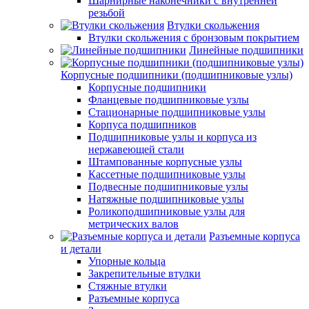
Шарнирные наконечники с внутренней
резьбой
Втулки скольжения
Втулки скольжения с бронзовым покрытием
Линейные подшипники
Корпусные подшипники (подшипниковые узлы)
Корпусные подшипники
Фланцевые подшипниковые узлы
Стационарные подшипниковые узлы
Корпуса подшипников
Подшипниковые узлы и корпуса из
нержавеющей стали
Штампованные корпусные узлы
Кассетные подшипниковые узлы
Подвесные подшипниковые узлы
Натяжные подшипниковые узлы
Роликоподшипниковые узлы для
метрических валов
Разъемные корпуса
и детали
Упорные кольца
Закрепительные втулки
Стяжные втулки
Разъемные корпуса