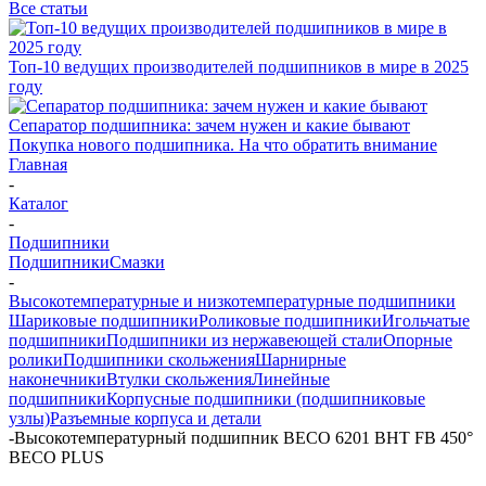
Все статьи
Топ-10 ведущих производителей подшипников в мире в 2025
году
Сепаратор подшипника: зачем нужен и какие бывают
Покупка нового подшипника. На что обратить внимание
Главная
-
Каталог
-
Подшипники
Подшипники
Смазки
-
Высокотемпературные и низкотемпературные подшипники
Шариковые подшипники
Роликовые подшипники
Игольчатые
подшипники
Подшипники из нержавеющей стали
Опорные
ролики
Подшипники скольжения
Шарнирные
наконечники
Втулки скольжения
Линейные
подшипники
Корпусные подшипники (подшипниковые
узлы)
Разъемные корпуса и детали
-
Высокотемпературный подшипник BECO 6201 BHT FB 450°
BЕСО PLUS