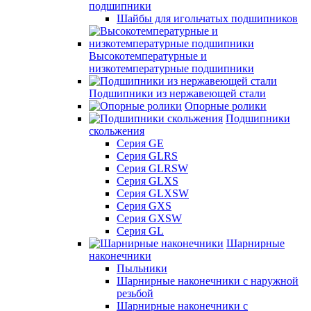
подшипники
Шайбы для игольчатых подшипников
Высокотемпературные и
низкотемпературные подшипники
Подшипники из нержавеющей стали
Опорные ролики
Подшипники
скольжения
Серия GE
Серия GLRS
Серия GLRSW
Серия GLXS
Серия GLXSW
Серия GXS
Серия GXSW
Серия GL
Шарнирные
наконечники
Пыльники
Шарнирные наконечники с наружной
резьбой
Шарнирные наконечники с