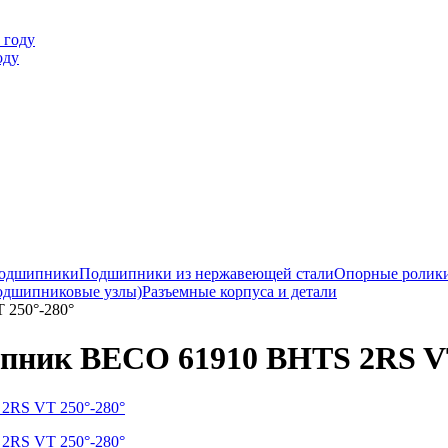
оду
подшипники
Подшипники из нержавеющей стали
Опорные ролик
одшипниковые узлы)
Разъемные корпуса и детали
 250°-280°
ник BECO 61910 BHTS 2RS VT