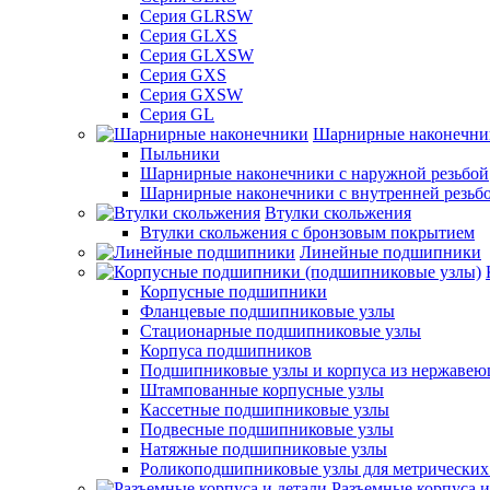
Серия GLRSW
Серия GLXS
Серия GLXSW
Серия GXS
Серия GXSW
Серия GL
Шарнирные наконечни
Пыльники
Шарнирные наконечники с наружной резьбой
Шарнирные наконечники с внутренней резьб
Втулки скольжения
Втулки скольжения с бронзовым покрытием
Линейные подшипники
Корпусные подшипники
Фланцевые подшипниковые узлы
Стационарные подшипниковые узлы
Корпуса подшипников
Подшипниковые узлы и корпуса из нержавею
Штампованные корпусные узлы
Кассетные подшипниковые узлы
Подвесные подшипниковые узлы
Натяжные подшипниковые узлы
Роликоподшипниковые узлы для метрических
Разъемные корпуса и