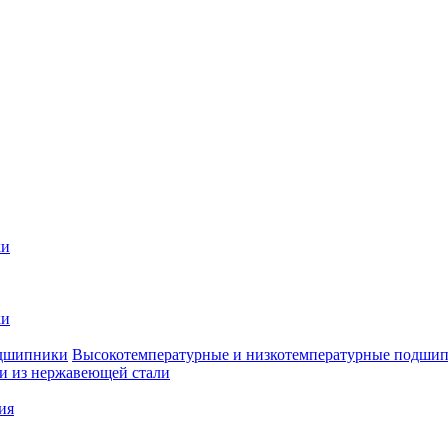
ки
ки
Высокотемпературные и низкотемпературные подши
 из нержавеющей стали
ия