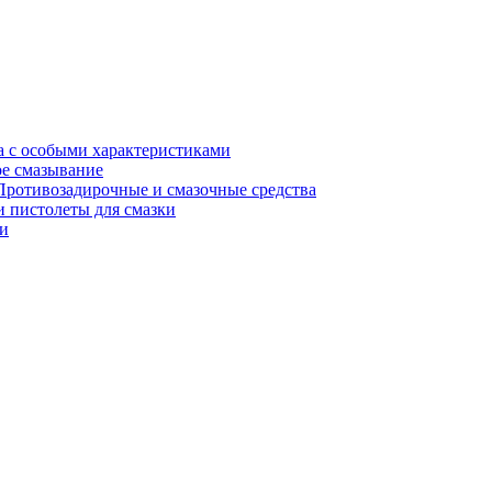
а с особыми характеристиками
е смазывание
Противозадирочные и смазочные средства
 пистолеты для смазки
и