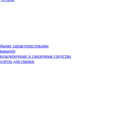
обыми характеристиками
зывание
возадирочные и смазочные средства
олеты для смазки