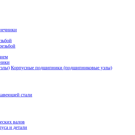
нечники
зьбой
резьбой
тием
ники
Корпусные подшипники (подшипниковые узлы)
жавеющей стали
еских валов
уса и детали