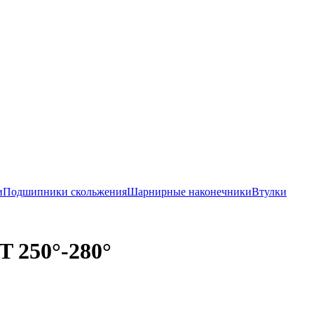
и
Подшипники скольжения
Шарнирные наконечники
Втулки
 250°-280°