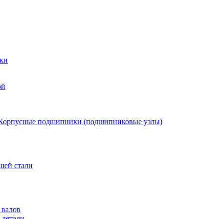
ки
ой
Корпусные подшипники (подшипниковые узлы)
щей стали
 валов
 детали