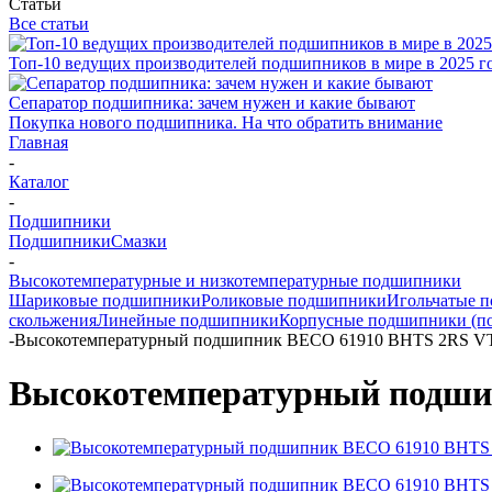
Статьи
Все статьи
Топ-10 ведущих производителей подшипников в мире в 2025 г
Сепаратор подшипника: зачем нужен и какие бывают
Покупка нового подшипника. На что обратить внимание
Главная
-
Каталог
-
Подшипники
Подшипники
Смазки
-
Высокотемпературные и низкотемпературные подшипники
Шариковые подшипники
Роликовые подшипники
Игольчатые 
скольжения
Линейные подшипники
Корпусные подшипники (п
-
Высокотемпературный подшипник BECO 61910 BHTS 2RS VT
Высокотемпературный подшип