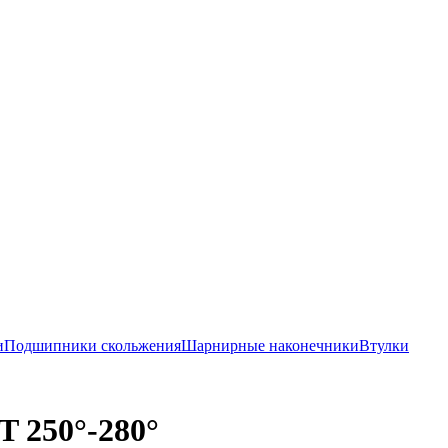
и
Подшипники скольжения
Шарнирные наконечники
Втулки
 250°-280°