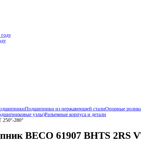
оду
подшипники
Подшипники из нержавеющей стали
Опорные ролик
одшипниковые узлы)
Разъемные корпуса и детали
 250°-280°
ник BECO 61907 BHTS 2RS VT