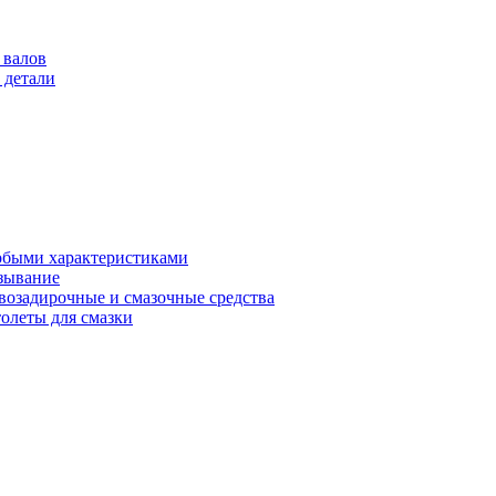
 валов
 детали
обыми характеристиками
зывание
возадирочные и смазочные средства
олеты для смазки