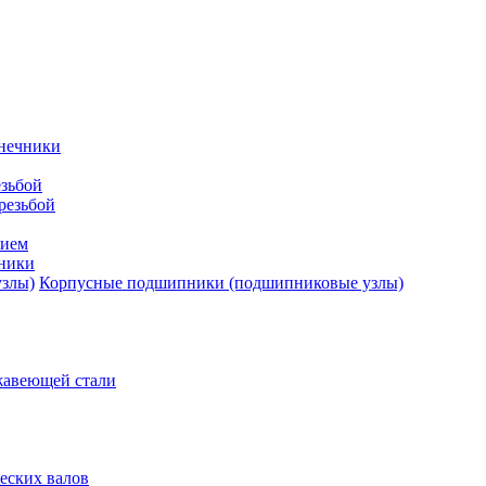
нечники
зьбой
резьбой
тием
ники
Корпусные подшипники (подшипниковые узлы)
жавеющей стали
еских валов