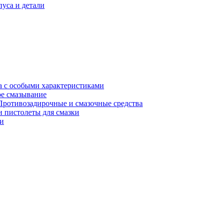
уса и детали
а с особыми характеристиками
е смазывание
Противозадирочные и смазочные средства
 пистолеты для смазки
и