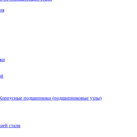
ия
ки
ой
Корпусные подшипники (подшипниковые узлы)
щей стали