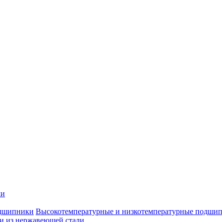
ки
Высокотемпературные и низкотемпературные подши
 из нержавеющей стали