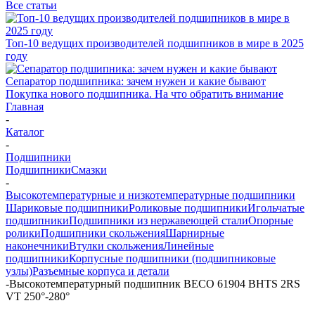
Все статьи
Топ-10 ведущих производителей подшипников в мире в 2025
году
Сепаратор подшипника: зачем нужен и какие бывают
Покупка нового подшипника. На что обратить внимание
Главная
-
Каталог
-
Подшипники
Подшипники
Смазки
-
Высокотемпературные и низкотемпературные подшипники
Шариковые подшипники
Роликовые подшипники
Игольчатые
подшипники
Подшипники из нержавеющей стали
Опорные
ролики
Подшипники скольжения
Шарнирные
наконечники
Втулки скольжения
Линейные
подшипники
Корпусные подшипники (подшипниковые
узлы)
Разъемные корпуса и детали
-
Высокотемпературный подшипник BECO 61904 BHTS 2RS
VT 250°-280°