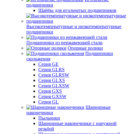
подшипники
Шайбы для игольчатых подшипников
Высокотемпературные и низкотемпературные
подшипники
Подшипники из нержавеющей стали
Опорные ролики
Подшипники
скольжения
Серия GE
Серия GLRS
Серия GLRSW
Серия GLXS
Серия GLXSW
Серия GXS
Серия GXSW
Серия GL
Шарнирные
наконечники
Пыльники
Шарнирные наконечники с наружной
резьбой