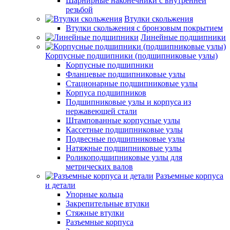
Шарнирные наконечники с внутренней
резьбой
Втулки скольжения
Втулки скольжения с бронзовым покрытием
Линейные подшипники
Корпусные подшипники (подшипниковые узлы)
Корпусные подшипники
Фланцевые подшипниковые узлы
Стационарные подшипниковые узлы
Корпуса подшипников
Подшипниковые узлы и корпуса из
нержавеющей стали
Штампованные корпусные узлы
Кассетные подшипниковые узлы
Подвесные подшипниковые узлы
Натяжные подшипниковые узлы
Роликоподшипниковые узлы для
метрических валов
Разъемные корпуса
и детали
Упорные кольца
Закрепительные втулки
Стяжные втулки
Разъемные корпуса