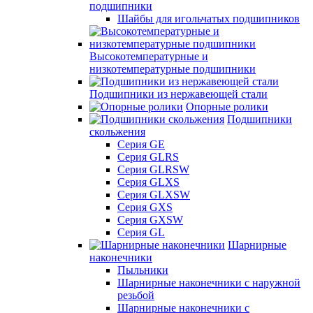
подшипники
Шайбы для игольчатых подшипников
Высокотемпературные и
низкотемпературные подшипники
Подшипники из нержавеющей стали
Опорные ролики
Подшипники
скольжения
Серия GE
Серия GLRS
Серия GLRSW
Серия GLXS
Серия GLXSW
Серия GXS
Серия GXSW
Серия GL
Шарнирные
наконечники
Пыльники
Шарнирные наконечники с наружной
резьбой
Шарнирные наконечники с