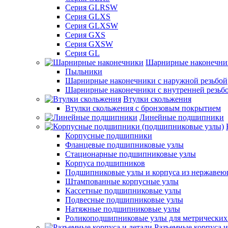
Серия GLRSW
Серия GLXS
Серия GLXSW
Серия GXS
Серия GXSW
Серия GL
Шарнирные наконечни
Пыльники
Шарнирные наконечники с наружной резьбой
Шарнирные наконечники с внутренней резьб
Втулки скольжения
Втулки скольжения с бронзовым покрытием
Линейные подшипники
Корпусные подшипники
Фланцевые подшипниковые узлы
Стационарные подшипниковые узлы
Корпуса подшипников
Подшипниковые узлы и корпуса из нержавею
Штампованные корпусные узлы
Кассетные подшипниковые узлы
Подвесные подшипниковые узлы
Натяжные подшипниковые узлы
Роликоподшипниковые узлы для метрических
Разъемные корпуса и