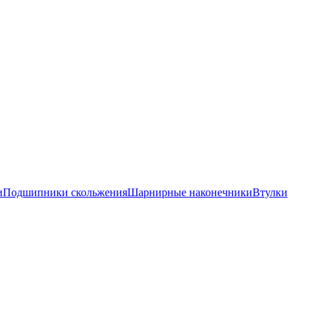
и
Подшипники скольжения
Шарнирные наконечники
Втулки