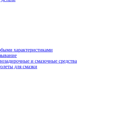
обыми характеристиками
зывание
возадирочные и смазочные средства
олеты для смазки