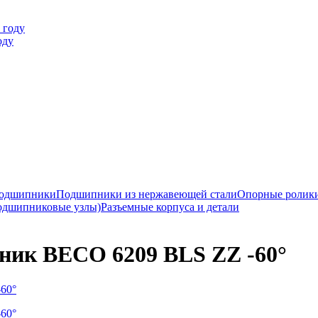
оду
подшипники
Подшипники из нержавеющей стали
Опорные ролик
одшипниковые узлы)
Разъемные корпуса и детали
ик BECO 6209 BLS ZZ -60°