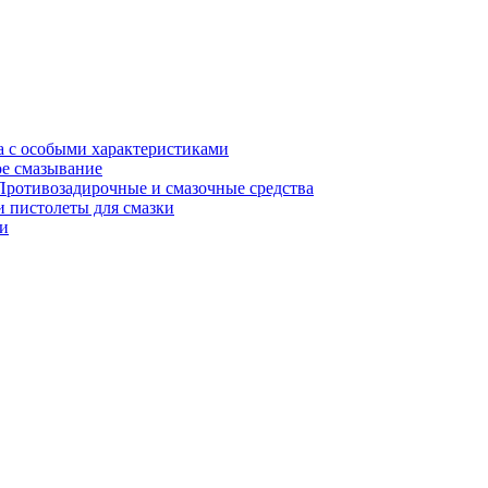
а с особыми характеристиками
е смазывание
Противозадирочные и смазочные средства
 пистолеты для смазки
и