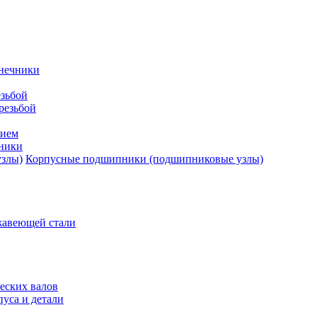
нечники
зьбой
резьбой
тием
ники
Корпусные подшипники (подшипниковые узлы)
жавеющей стали
еских валов
уса и детали