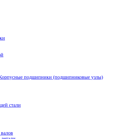
ки
ой
Корпусные подшипники (подшипниковые узлы)
щей стали
 валов
 детали