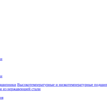
ки
ки
Высокотемпературные и низкотемпературные подши
 из нержавеющей стали
ия