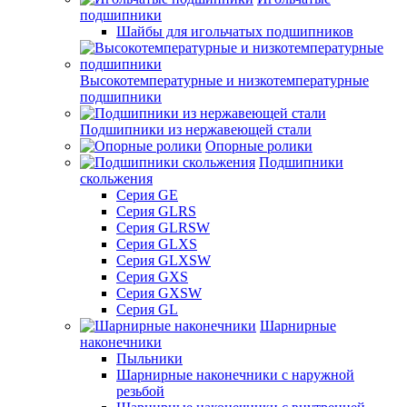
подшипники
Шайбы для игольчатых подшипников
Высокотемпературные и низкотемпературные
подшипники
Подшипники из нержавеющей стали
Опорные ролики
Подшипники
скольжения
Серия GE
Серия GLRS
Серия GLRSW
Серия GLXS
Серия GLXSW
Серия GXS
Серия GXSW
Серия GL
Шарнирные
наконечники
Пыльники
Шарнирные наконечники с наружной
резьбой