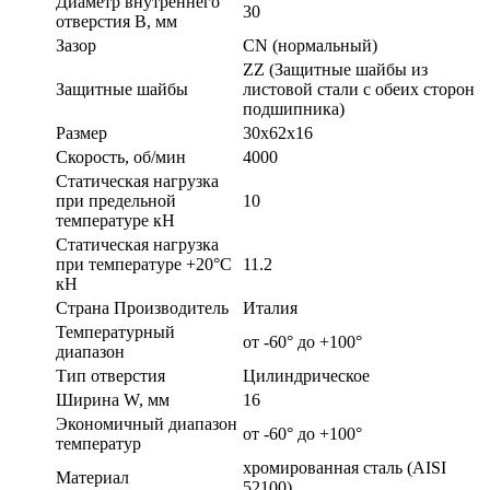
Диаметр внутреннего
30
отверстия B, мм
Зазор
CN (нормальный)
ZZ (Защитные шайбы из
Защитные шайбы
листовой стали с обеих сторон
подшипника)
Размер
30x62x16
Скорость, об/мин
4000
Статическая нагрузка
при предельной
10
температуре кН
Статическая нагрузка
при температуре +20°С
11.2
кН
Страна Производитель
Италия
Температурный
от -60° до +100°
диапазон
Тип отверстия
Цилиндрическое
Ширина W, мм
16
Экономичный диапазон
от -60° до +100°
температур
хромированная сталь (AISI
Материал
52100)