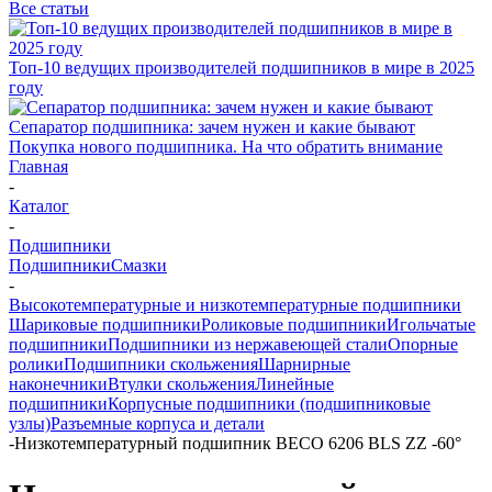
Все статьи
Топ-10 ведущих производителей подшипников в мире в 2025
году
Сепаратор подшипника: зачем нужен и какие бывают
Покупка нового подшипника. На что обратить внимание
Главная
-
Каталог
-
Подшипники
Подшипники
Смазки
-
Высокотемпературные и низкотемпературные подшипники
Шариковые подшипники
Роликовые подшипники
Игольчатые
подшипники
Подшипники из нержавеющей стали
Опорные
ролики
Подшипники скольжения
Шарнирные
наконечники
Втулки скольжения
Линейные
подшипники
Корпусные подшипники (подшипниковые
узлы)
Разъемные корпуса и детали
-
Низкотемпературный подшипник BECO 6206 BLS ZZ -60°