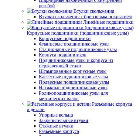
Шарнирные наконечники с внутренней
резьбой
Втулки скольжения
Втулки скольжения с бронзовым покрытием
Линейные подшипники
Корпусные подшипники (подшипниковые узлы)
Корпусные подшипники
Фланцевые подшипниковые узлы
Стационарные подшипниковые узлы
Корпуса подшипников
Подшипниковые узлы и корпуса из
нержавеющей стали
Штампованные корпусные узлы
Кассетные подшипниковые узлы
Подвесные подшипниковые узлы
Натяжные подшипниковые узлы
Роликоподшипниковые узлы для
метрических валов
Разъемные корпуса
и детали
Упорные кольца
Закрепительные втулки
Стяжные втулки
Разъемные корпуса