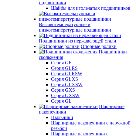
подшипники
Шайбы для игольчатых подшипников
Высокотемпературные и
низкотемпературные подшипники
Подшипники из нержавеющей стали
Опорные ролики
Подшипники
скольжения
Серия GE
Серия GLRS
Серия GLRSW
Серия GLXS
Серия GLXSW
Серия GXS
Серия GXSW
Серия GL
Шарнирные
наконечники
Пыльники
Шарнирные наконечники с наружной
резьбой
Шарнирные наконечники с