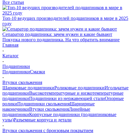
Все статьи
Топ-10 ведущих производителей подшипников в мире в 2025
году
Сепаратор подшипника: зачем нужен и какие бывают
Покупка нового подшипника. На что обратить внимание
Главная
-
Каталог
-
Подшипники
Подшипники
Смазки
-
Втулки скольжения
Шариковые подшипники
Роликовые подшипники
Игольчатые
подшипники
Высокотемпературные и низкотемпературные
подшипники
Подшипники из нержавеющей стали
Опорные
ролики
Подшипники скольжения
Шарнирные
наконечники
Втулки скольжения
Линейные
подшипники
Корпусные подшипники (подшипниковые
узлы)
Разъемные корпуса и детали
-
Втулки скольжения с бронзовым покрытием