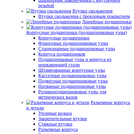
Шарнирные наконечники с внутренней
резьбой
Втулки скольжения
Втулки скольжения с бронзовым покрытием
Линейные подшипники
Корпусные подшипники (подшипниковые узлы)
Корпусные подшипники
Фланцевые подшипниковые узлы
Стационарные подшипниковые узлы
Корпуса подшипников
Подшипниковые узлы и корпуса из
нержавеющей стали
Штампованные корпусные узлы
Кассетные подшипниковые узлы
Подвесные подшипниковые узлы
Натяжные подшипниковые узлы
Роликоподшипниковые узлы для
метрических валов
Разъемные корпуса
и детали
Упорные кольца
Закрепительные втулки
Стяжные втулки
Разъемные корпуса