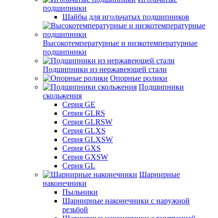
подшипники
Шайбы для игольчатых подшипников
Высокотемпературные и низкотемпературные
подшипники
Подшипники из нержавеющей стали
Опорные ролики
Подшипники
скольжения
Серия GE
Серия GLRS
Серия GLRSW
Серия GLXS
Серия GLXSW
Серия GXS
Серия GXSW
Серия GL
Шарнирные
наконечники
Пыльники
Шарнирные наконечники с наружной
резьбой