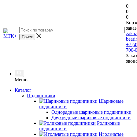
0
0
0
Корз
заказ
zaka
beari
+7 (4
700-
Заказ
звон
Меню
Каталог
Подшипники
Шариковые
подшипники
Однорядные шариковые подшипники
Двухрядные шариковые подшипники
Роликовые
подшипники
Игольчатые