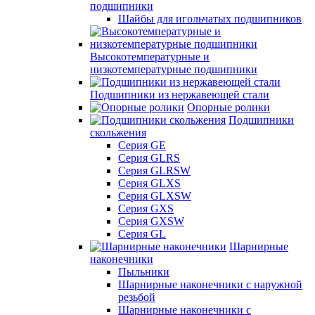
подшипники
Шайбы для игольчатых подшипников
Высокотемпературные и
низкотемпературные подшипники
Подшипники из нержавеющей стали
Опорные ролики
Подшипники
скольжения
Серия GE
Серия GLRS
Серия GLRSW
Серия GLXS
Серия GLXSW
Серия GXS
Серия GXSW
Серия GL
Шарнирные
наконечники
Пыльники
Шарнирные наконечники с наружной
резьбой
Шарнирные наконечники с