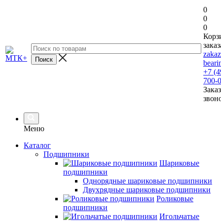
0
0
0
Корз
заказ
zaka
beari
+7 (4
700-
Заказ
звон
Меню
Каталог
Подшипники
Шариковые
подшипники
Однорядные шариковые подшипники
Двухрядные шариковые подшипники
Роликовые
подшипники
Игольчатые