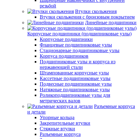
Шарнирные наконечники с внутренней
резьбой
Втулки скольжения
Втулки скольжения с бронзовым покрытием
Линейные подшипники
Корпусные подшипники (подшипниковые узлы)
Корпусные подшипники
Фланцевые подшипниковые узлы
Стационарные подшипниковые узлы
Корпуса подшипников
Подшипниковые узлы и корпуса из
нержавеющей стали
Штампованные корпусные узлы
Кассетные подшипниковые узлы
Подвесные подшипниковые узлы
Натяжные подшипниковые узлы
Роликоподшипниковые узлы для
метрических валов
Разъемные корпуса
и детали
Упорные кольца
Закрепительные втулки
Стяжные втулки
Разъемные корпуса