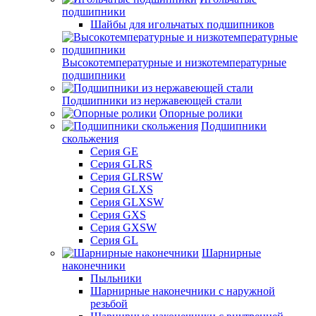
подшипники
Шайбы для игольчатых подшипников
Высокотемпературные и низкотемпературные
подшипники
Подшипники из нержавеющей стали
Опорные ролики
Подшипники
скольжения
Серия GE
Серия GLRS
Серия GLRSW
Серия GLXS
Серия GLXSW
Серия GXS
Серия GXSW
Серия GL
Шарнирные
наконечники
Пыльники
Шарнирные наконечники с наружной
резьбой