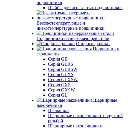
подшипники
Шайбы для игольчатых подшипников
Высокотемпературные и
низкотемпературные подшипники
Подшипники из нержавеющей стали
Опорные ролики
Подшипники
скольжения
Серия GE
Серия GLRS
Серия GLRSW
Серия GLXS
Серия GLXSW
Серия GXS
Серия GXSW
Серия GL
Шарнирные
наконечники
Пыльники
Шарнирные наконечники с наружной
резьбой
Шарнирные наконечники с