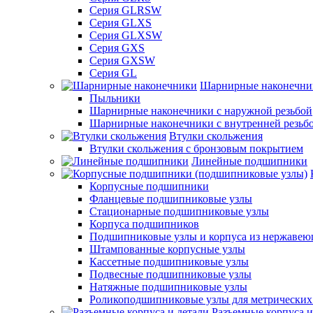
Серия GLRSW
Серия GLXS
Серия GLXSW
Серия GXS
Серия GXSW
Серия GL
Шарнирные наконечни
Пыльники
Шарнирные наконечники с наружной резьбой
Шарнирные наконечники с внутренней резьб
Втулки скольжения
Втулки скольжения с бронзовым покрытием
Линейные подшипники
Корпусные подшипники
Фланцевые подшипниковые узлы
Стационарные подшипниковые узлы
Корпуса подшипников
Подшипниковые узлы и корпуса из нержавею
Штампованные корпусные узлы
Кассетные подшипниковые узлы
Подвесные подшипниковые узлы
Натяжные подшипниковые узлы
Роликоподшипниковые узлы для метрических
Разъемные корпуса и