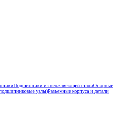
ипники
Подшипники из нержавеющей стали
Опорные
подшипниковые узлы)
Разъемные корпуса и детали