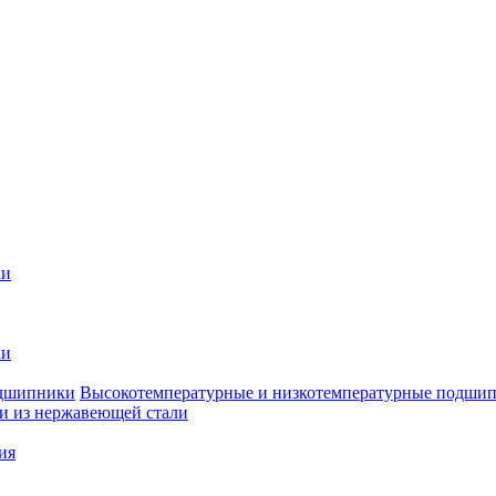
ки
ки
Высокотемпературные и низкотемпературные подши
 из нержавеющей стали
ия