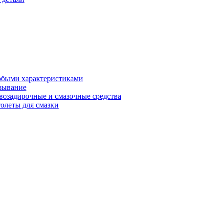
обыми характеристиками
зывание
возадирочные и смазочные средства
олеты для смазки