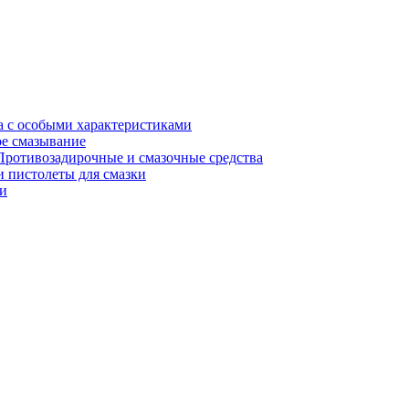
а с особыми характеристиками
е смазывание
Противозадирочные и смазочные средства
 пистолеты для смазки
и