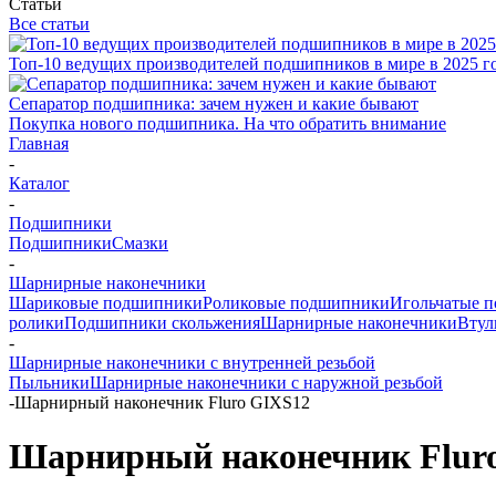
Статьи
Все статьи
Топ-10 ведущих производителей подшипников в мире в 2025 г
Сепаратор подшипника: зачем нужен и какие бывают
Покупка нового подшипника. На что обратить внимание
Главная
-
Каталог
-
Подшипники
Подшипники
Смазки
-
Шарнирные наконечники
Шариковые подшипники
Роликовые подшипники
Игольчатые 
ролики
Подшипники скольжения
Шарнирные наконечники
Втул
-
Шарнирные наконечники с внутренней резьбой
Пыльники
Шарнирные наконечники с наружной резьбой
-
Шарнирный наконечник Fluro GIXS12
Шарнирный наконечник Flur