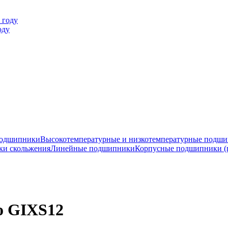
оду
подшипники
Высокотемпературные и низкотемпературные подш
ки скольжения
Линейные подшипники
Корпусные подшипники (
o GIXS12