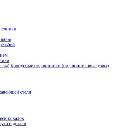
нечники
зьбой
резьбой
тием
ники
Корпусные подшипники (подшипниковые узлы)
жавеющей стали
еских валов
уса и детали