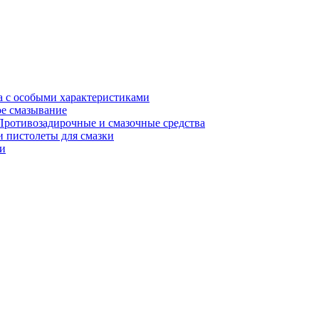
а с особыми характеристиками
е смазывание
Противозадирочные и смазочные средства
 пистолеты для смазки
и