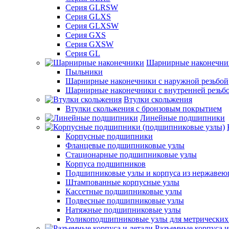
Серия GLRSW
Серия GLXS
Серия GLXSW
Серия GXS
Серия GXSW
Серия GL
Шарнирные наконечни
Пыльники
Шарнирные наконечники с наружной резьбой
Шарнирные наконечники с внутренней резьб
Втулки скольжения
Втулки скольжения с бронзовым покрытием
Линейные подшипники
Корпусные подшипники
Фланцевые подшипниковые узлы
Стационарные подшипниковые узлы
Корпуса подшипников
Подшипниковые узлы и корпуса из нержавею
Штампованные корпусные узлы
Кассетные подшипниковые узлы
Подвесные подшипниковые узлы
Натяжные подшипниковые узлы
Роликоподшипниковые узлы для метрических
Разъемные корпуса и