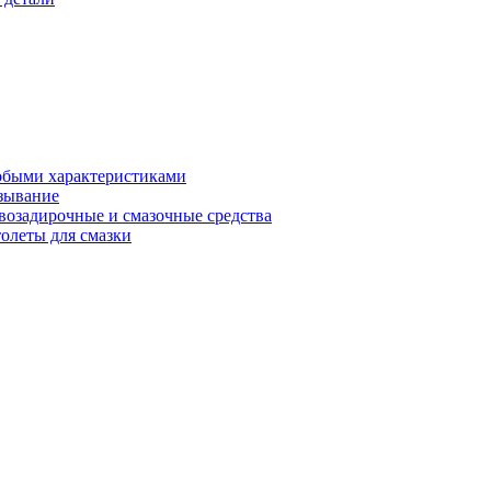
обыми характеристиками
зывание
возадирочные и смазочные средства
олеты для смазки