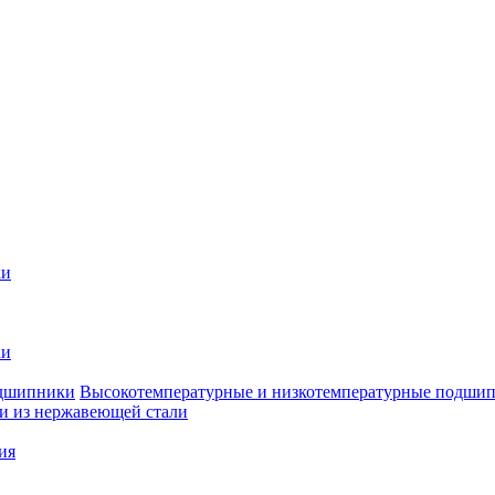
ки
ки
Высокотемпературные и низкотемпературные подши
 из нержавеющей стали
ия