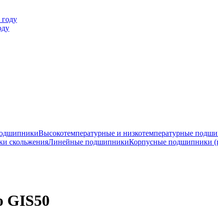
оду
подшипники
Высокотемпературные и низкотемпературные подш
ки скольжения
Линейные подшипники
Корпусные подшипники (
o GIS50