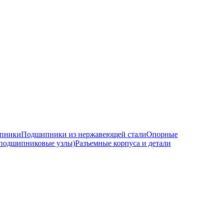
ипники
Подшипники из нержавеющей стали
Опорные
подшипниковые узлы)
Разъемные корпуса и детали