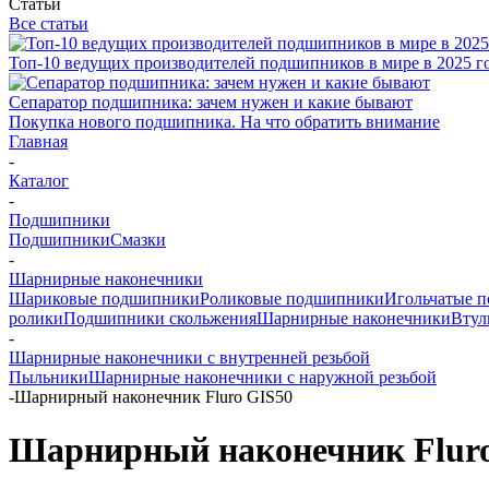
Статьи
Все статьи
Топ-10 ведущих производителей подшипников в мире в 2025 г
Сепаратор подшипника: зачем нужен и какие бывают
Покупка нового подшипника. На что обратить внимание
Главная
-
Каталог
-
Подшипники
Подшипники
Смазки
-
Шарнирные наконечники
Шариковые подшипники
Роликовые подшипники
Игольчатые 
ролики
Подшипники скольжения
Шарнирные наконечники
Втул
-
Шарнирные наконечники с внутренней резьбой
Пыльники
Шарнирные наконечники с наружной резьбой
-
Шарнирный наконечник Fluro GIS50
Шарнирный наконечник Flur