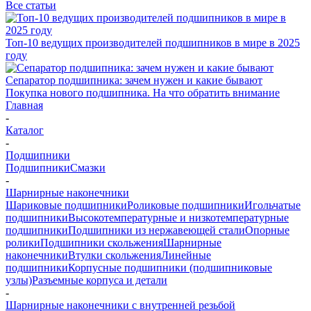
Все статьи
Топ-10 ведущих производителей подшипников в мире в 2025
году
Сепаратор подшипника: зачем нужен и какие бывают
Покупка нового подшипника. На что обратить внимание
Главная
-
Каталог
-
Подшипники
Подшипники
Смазки
-
Шарнирные наконечники
Шариковые подшипники
Роликовые подшипники
Игольчатые
подшипники
Высокотемпературные и низкотемпературные
подшипники
Подшипники из нержавеющей стали
Опорные
ролики
Подшипники скольжения
Шарнирные
наконечники
Втулки скольжения
Линейные
подшипники
Корпусные подшипники (подшипниковые
узлы)
Разъемные корпуса и детали
-
Шарнирные наконечники с внутренней резьбой