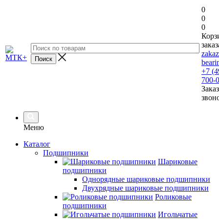
0
0
0
Корз
заказ
zaka
beari
+7 (4
700-
Заказ
звон
Меню
Каталог
Подшипники
Шариковые
подшипники
Однорядные шариковые подшипники
Двухрядные шариковые подшипники
Роликовые
подшипники
Игольчатые