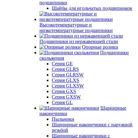
подшипники
Шайбы для игольчатых подшипников
Высокотемпературные и
низкотемпературные подшипники
Подшипники из нержавеющей стали
Опорные ролики
Подшипники
скольжения
Серия GE
Серия GLRS
Серия GLRSW
Серия GLXS
Серия GLXSW
Серия GXS
Серия GXSW
Серия GL
Шарнирные
наконечники
Пыльники
Шарнирные наконечники с наружной
резьбой
Шарнирные наконечники с