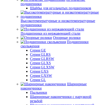
подшипники
Шайбы для игольчатых подшипников
Высокотемпературные и низкотемпературные
подшипники
Подшипники из нержавеющей стали
Опорные ролики
Подшипники
скольжения
Серия GE
Серия GLRS
Серия GLRSW
Серия GLXS
Серия GLXSW
Серия GXS
Серия GXSW
Серия GL
Шарнирные
наконечники
Пыльники
Шарнирные наконечники с наружной
резьбой