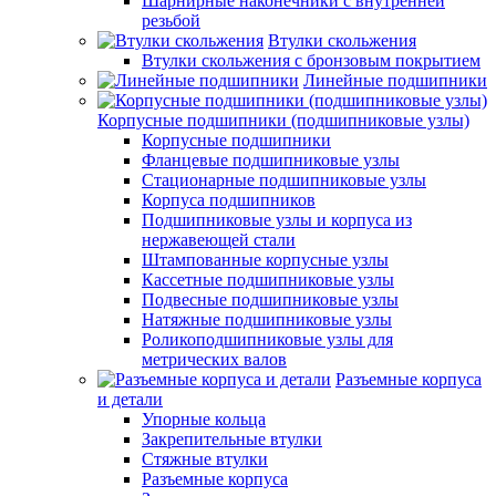
Шарнирные наконечники с внутренней
резьбой
Втулки скольжения
Втулки скольжения с бронзовым покрытием
Линейные подшипники
Корпусные подшипники (подшипниковые узлы)
Корпусные подшипники
Фланцевые подшипниковые узлы
Стационарные подшипниковые узлы
Корпуса подшипников
Подшипниковые узлы и корпуса из
нержавеющей стали
Штампованные корпусные узлы
Кассетные подшипниковые узлы
Подвесные подшипниковые узлы
Натяжные подшипниковые узлы
Роликоподшипниковые узлы для
метрических валов
Разъемные корпуса
и детали
Упорные кольца
Закрепительные втулки
Стяжные втулки
Разъемные корпуса