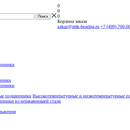
0
0
0
Корзина заказа
zakaz@mtk-bearing.ru
+7 (499) 700-0
ипники
пники
ипники
Высокотемпературные и низкотемпературные 
пники из нержавеющей стали
льжения