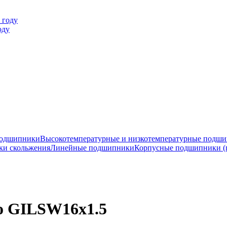
оду
подшипники
Высокотемпературные и низкотемпературные подш
ки скольжения
Линейные подшипники
Корпусные подшипники (
o GILSW16x1.5