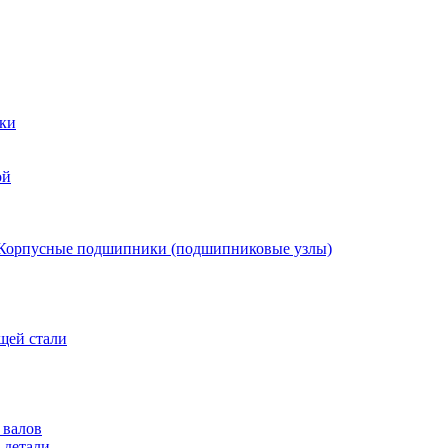
ки
ой
Корпусные подшипники (подшипниковые узлы)
щей стали
 валов
 детали