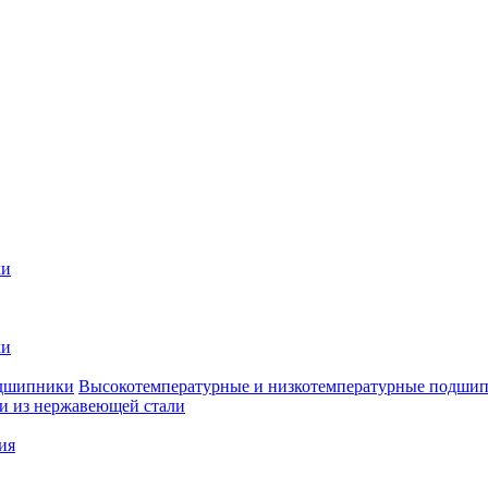
ки
ки
Высокотемпературные и низкотемпературные подши
 из нержавеющей стали
ия