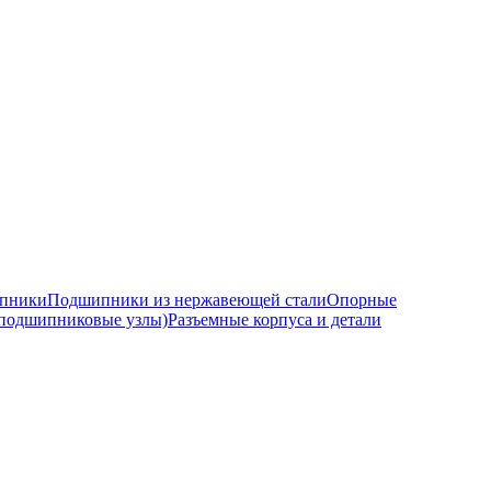
ипники
Подшипники из нержавеющей стали
Опорные
подшипниковые узлы)
Разъемные корпуса и детали