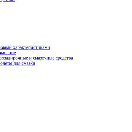
обыми характеристиками
зывание
возадирочные и смазочные средства
олеты для смазки