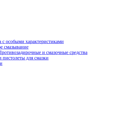
а с особыми характеристиками
е смазывание
Противозадирочные и смазочные средства
 пистолеты для смазки
и