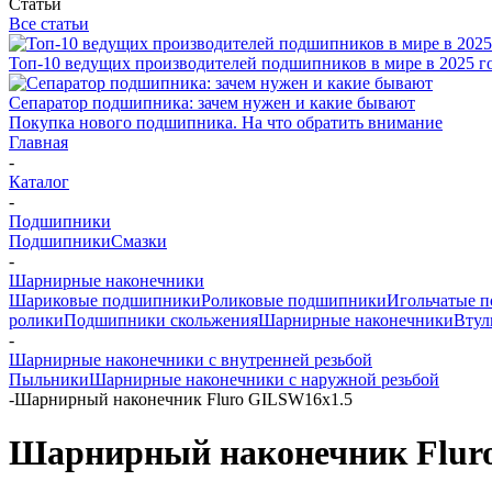
Статьи
Все статьи
Топ-10 ведущих производителей подшипников в мире в 2025 г
Сепаратор подшипника: зачем нужен и какие бывают
Покупка нового подшипника. На что обратить внимание
Главная
-
Каталог
-
Подшипники
Подшипники
Смазки
-
Шарнирные наконечники
Шариковые подшипники
Роликовые подшипники
Игольчатые 
ролики
Подшипники скольжения
Шарнирные наконечники
Втул
-
Шарнирные наконечники с внутренней резьбой
Пыльники
Шарнирные наконечники с наружной резьбой
-
Шарнирный наконечник Fluro GILSW16x1.5
Шарнирный наконечник Flur