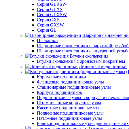
Серия GLRSW
Серия GLXS
Серия GLXSW
Серия GXS
Серия GXSW
Серия GL
Шарнирные наконечни
Пыльники
Шарнирные наконечники с наружной резьбой
Шарнирные наконечники с внутренней резьб
Втулки скольжения
Втулки скольжения с бронзовым покрытием
Линейные подшипники
Корпусные подшипники
Фланцевые подшипниковые узлы
Стационарные подшипниковые узлы
Корпуса подшипников
Подшипниковые узлы и корпуса из нержавею
Штампованные корпусные узлы
Кассетные подшипниковые узлы
Подвесные подшипниковые узлы
Натяжные подшипниковые узлы
Роликоподшипниковые узлы для метрических
Разъемные корпуса и