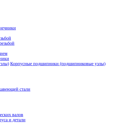
нечники
зьбой
резьбой
тием
ники
Корпусные подшипники (подшипниковые узлы)
жавеющей стали
еских валов
уса и детали