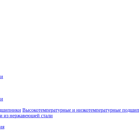
ки
ки
Высокотемпературные и низкотемпературные подши
 из нержавеющей стали
ия