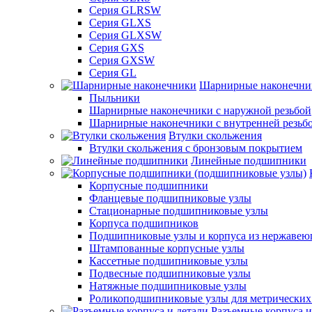
Серия GLRSW
Серия GLXS
Серия GLXSW
Серия GXS
Серия GXSW
Серия GL
Шарнирные наконечни
Пыльники
Шарнирные наконечники с наружной резьбой
Шарнирные наконечники с внутренней резьб
Втулки скольжения
Втулки скольжения с бронзовым покрытием
Линейные подшипники
Корпусные подшипники
Фланцевые подшипниковые узлы
Стационарные подшипниковые узлы
Корпуса подшипников
Подшипниковые узлы и корпуса из нержавею
Штампованные корпусные узлы
Кассетные подшипниковые узлы
Подвесные подшипниковые узлы
Натяжные подшипниковые узлы
Роликоподшипниковые узлы для метрических
Разъемные корпуса и