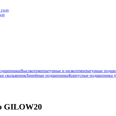
оду
подшипники
Высокотемпературные и низкотемпературные подш
ки скольжения
Линейные подшипники
Корпусные подшипники (
ro GILOW20