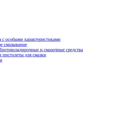
а с особыми характеристиками
е смазывание
Противозадирочные и смазочные средства
 пистолеты для смазки
и