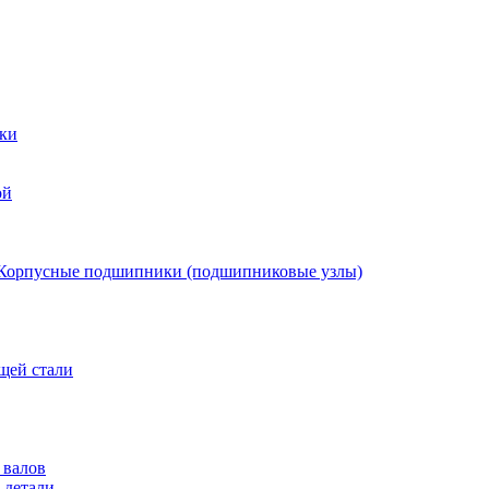
ки
ой
Корпусные подшипники (подшипниковые узлы)
щей стали
 валов
 детали