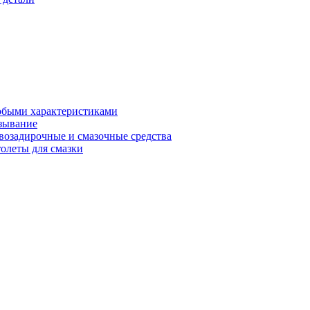
обыми характеристиками
зывание
возадирочные и смазочные средства
олеты для смазки