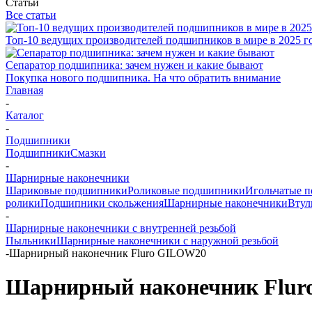
Статьи
Все статьи
Топ-10 ведущих производителей подшипников в мире в 2025 г
Сепаратор подшипника: зачем нужен и какие бывают
Покупка нового подшипника. На что обратить внимание
Главная
-
Каталог
-
Подшипники
Подшипники
Смазки
-
Шарнирные наконечники
Шариковые подшипники
Роликовые подшипники
Игольчатые 
ролики
Подшипники скольжения
Шарнирные наконечники
Втул
-
Шарнирные наконечники с внутренней резьбой
Пыльники
Шарнирные наконечники с наружной резьбой
-
Шарнирный наконечник Fluro GILOW20
Шарнирный наконечник Flu