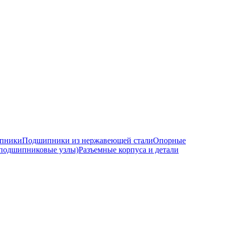
ипники
Подшипники из нержавеющей стали
Опорные
подшипниковые узлы)
Разъемные корпуса и детали