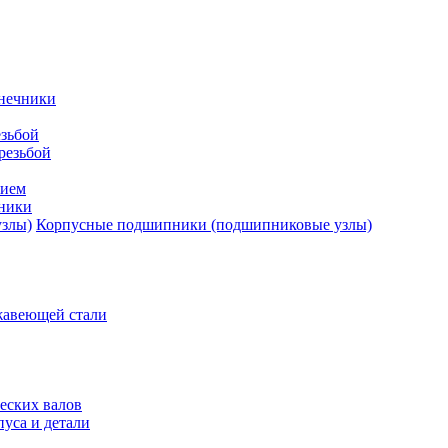
нечники
зьбой
резьбой
тием
ники
Корпусные подшипники (подшипниковые узлы)
жавеющей стали
еских валов
уса и детали