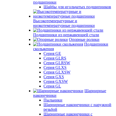
подшипники
Шайбы для игольчатых подшипников
Высокотемпературные и
низкотемпературные подшипники
Подшипники из нержавеющей стали
Опорные ролики
Подшипники
скольжения
Серия GE
Серия GLRS
Серия GLRSW
Серия GLXS
Серия GLXSW
Серия GXS
Серия GXSW
Серия GL
Шарнирные
наконечники
Пыльники
Шарнирные наконечники с наружной
резьбой
Шарнирные наконечники с