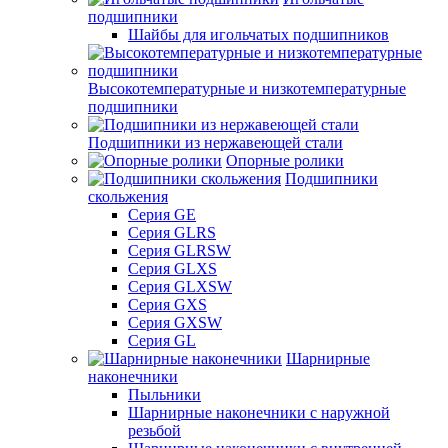
подшипники
Шайбы для игольчатых подшипников
Высокотемпературные и низкотемпературные
подшипники
Подшипники из нержавеющей стали
Опорные ролики
Подшипники
скольжения
Серия GE
Серия GLRS
Серия GLRSW
Серия GLXS
Серия GLXSW
Серия GXS
Серия GXSW
Серия GL
Шарнирные
наконечники
Пыльники
Шарнирные наконечники с наружной
резьбой