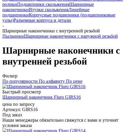
ролики
Подшипники скольжения
Шарнирные
наконечники
Втулки скольжения
Линейные
подшипники
Корпусные подшипники (подшипниковые
узлы)
Разъемные корпуса и детали
-
Шарнирные наконечники с внутренней резьбой
Пыльники
Шарнирные наконечники с наружной резьбой
Шарнирные наконечники с
внутренней резьбой
Фильтр
По популярности
По алфавиту
По цене
Быстрый просмотр
Шарнирный наконечник Fluro GIRS16
цена по запросу
Артикул
: GIRS16
Под заказ
Наши менеджеры обязательно свяжутся с вами и уточнят
условия заказа