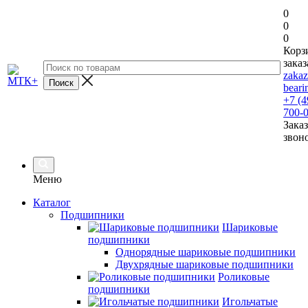
0
0
0
Корз
заказ
zaka
beari
+7 (4
700-
Заказ
звон
Меню
Каталог
Подшипники
Шариковые
подшипники
Однорядные шариковые подшипники
Двухрядные шариковые подшипники
Роликовые
подшипники
Игольчатые