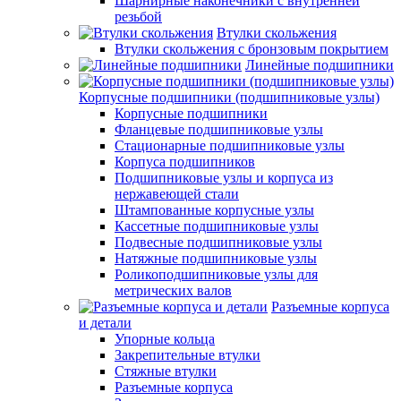
Шарнирные наконечники с внутренней
резьбой
Втулки скольжения
Втулки скольжения с бронзовым покрытием
Линейные подшипники
Корпусные подшипники (подшипниковые узлы)
Корпусные подшипники
Фланцевые подшипниковые узлы
Стационарные подшипниковые узлы
Корпуса подшипников
Подшипниковые узлы и корпуса из
нержавеющей стали
Штампованные корпусные узлы
Кассетные подшипниковые узлы
Подвесные подшипниковые узлы
Натяжные подшипниковые узлы
Роликоподшипниковые узлы для
метрических валов
Разъемные корпуса
и детали
Упорные кольца
Закрепительные втулки
Стяжные втулки
Разъемные корпуса