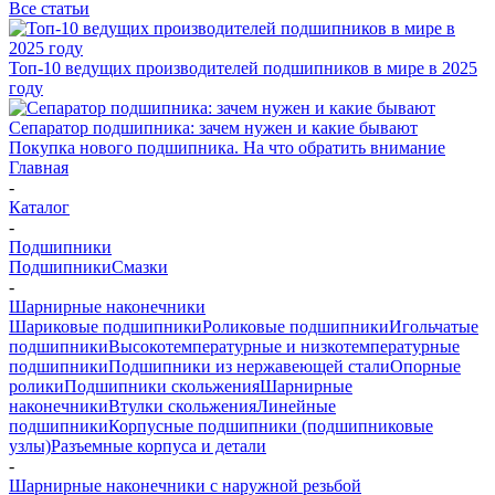
Все статьи
Топ-10 ведущих производителей подшипников в мире в 2025
году
Сепаратор подшипника: зачем нужен и какие бывают
Покупка нового подшипника. На что обратить внимание
Главная
-
Каталог
-
Подшипники
Подшипники
Смазки
-
Шарнирные наконечники
Шариковые подшипники
Роликовые подшипники
Игольчатые
подшипники
Высокотемпературные и низкотемпературные
подшипники
Подшипники из нержавеющей стали
Опорные
ролики
Подшипники скольжения
Шарнирные
наконечники
Втулки скольжения
Линейные
подшипники
Корпусные подшипники (подшипниковые
узлы)
Разъемные корпуса и детали
-
Шарнирные наконечники с наружной резьбой