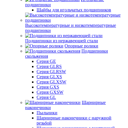
подшипники
Шайбы для игольчатых подшипников
Высокотемпературные и низкотемпературные
подшипники
Подшипники из нержавеющей стали
Опорные ролики
Подшипники
скольжения
Серия GE
Серия GLRS
Серия GLRSW
Серия GLXS
Серия GLXSW
Серия GXS
Серия GXSW
Серия GL
Шарнирные
наконечники
Пыльники
Шарнирные наконечники с наружной
резьбой