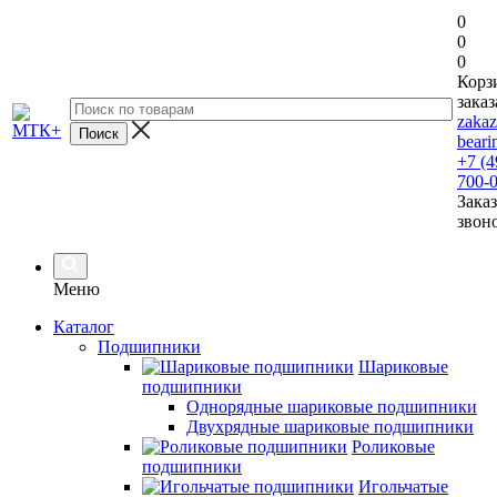
0
0
0
Корз
заказ
zaka
beari
+7 (4
700-
Заказ
звон
Меню
Каталог
Подшипники
Шариковые
подшипники
Однорядные шариковые подшипники
Двухрядные шариковые подшипники
Роликовые
подшипники
Игольчатые