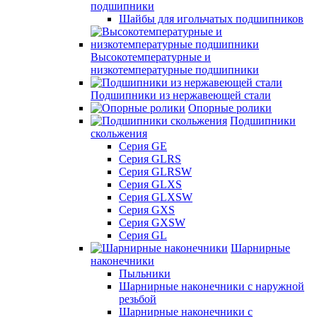
подшипники
Шайбы для игольчатых подшипников
Высокотемпературные и
низкотемпературные подшипники
Подшипники из нержавеющей стали
Опорные ролики
Подшипники
скольжения
Серия GE
Серия GLRS
Серия GLRSW
Серия GLXS
Серия GLXSW
Серия GXS
Серия GXSW
Серия GL
Шарнирные
наконечники
Пыльники
Шарнирные наконечники с наружной
резьбой
Шарнирные наконечники с