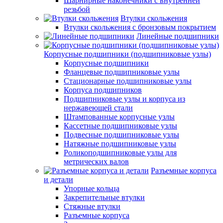
Шарнирные наконечники с внутренней
резьбой
Втулки скольжения
Втулки скольжения с бронзовым покрытием
Линейные подшипники
Корпусные подшипники (подшипниковые узлы)
Корпусные подшипники
Фланцевые подшипниковые узлы
Стационарные подшипниковые узлы
Корпуса подшипников
Подшипниковые узлы и корпуса из
нержавеющей стали
Штампованные корпусные узлы
Кассетные подшипниковые узлы
Подвесные подшипниковые узлы
Натяжные подшипниковые узлы
Роликоподшипниковые узлы для
метрических валов
Разъемные корпуса
и детали
Упорные кольца
Закрепительные втулки
Стяжные втулки
Разъемные корпуса