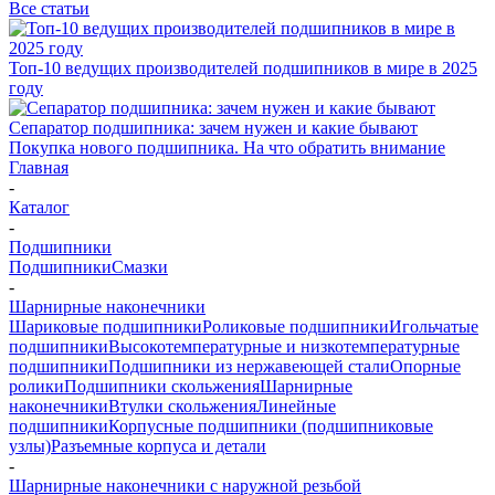
Все статьи
Топ-10 ведущих производителей подшипников в мире в 2025
году
Сепаратор подшипника: зачем нужен и какие бывают
Покупка нового подшипника. На что обратить внимание
Главная
-
Каталог
-
Подшипники
Подшипники
Смазки
-
Шарнирные наконечники
Шариковые подшипники
Роликовые подшипники
Игольчатые
подшипники
Высокотемпературные и низкотемпературные
подшипники
Подшипники из нержавеющей стали
Опорные
ролики
Подшипники скольжения
Шарнирные
наконечники
Втулки скольжения
Линейные
подшипники
Корпусные подшипники (подшипниковые
узлы)
Разъемные корпуса и детали
-
Шарнирные наконечники с наружной резьбой