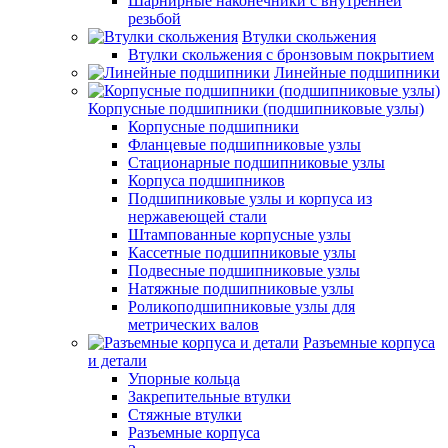
Шарнирные наконечники с внутренней
резьбой
Втулки скольжения
Втулки скольжения с бронзовым покрытием
Линейные подшипники
Корпусные подшипники (подшипниковые узлы)
Корпусные подшипники
Фланцевые подшипниковые узлы
Стационарные подшипниковые узлы
Корпуса подшипников
Подшипниковые узлы и корпуса из
нержавеющей стали
Штампованные корпусные узлы
Кассетные подшипниковые узлы
Подвесные подшипниковые узлы
Натяжные подшипниковые узлы
Роликоподшипниковые узлы для
метрических валов
Разъемные корпуса
и детали
Упорные кольца
Закрепительные втулки
Стяжные втулки
Разъемные корпуса