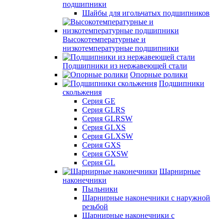
подшипники
Шайбы для игольчатых подшипников
Высокотемпературные и
низкотемпературные подшипники
Подшипники из нержавеющей стали
Опорные ролики
Подшипники
скольжения
Серия GE
Серия GLRS
Серия GLRSW
Серия GLXS
Серия GLXSW
Серия GXS
Серия GXSW
Серия GL
Шарнирные
наконечники
Пыльники
Шарнирные наконечники с наружной
резьбой
Шарнирные наконечники с