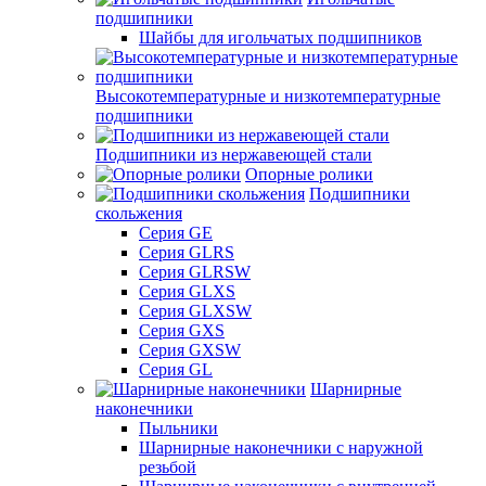
подшипники
Шайбы для игольчатых подшипников
Высокотемпературные и низкотемпературные
подшипники
Подшипники из нержавеющей стали
Опорные ролики
Подшипники
скольжения
Серия GE
Серия GLRS
Серия GLRSW
Серия GLXS
Серия GLXSW
Серия GXS
Серия GXSW
Серия GL
Шарнирные
наконечники
Пыльники
Шарнирные наконечники с наружной
резьбой