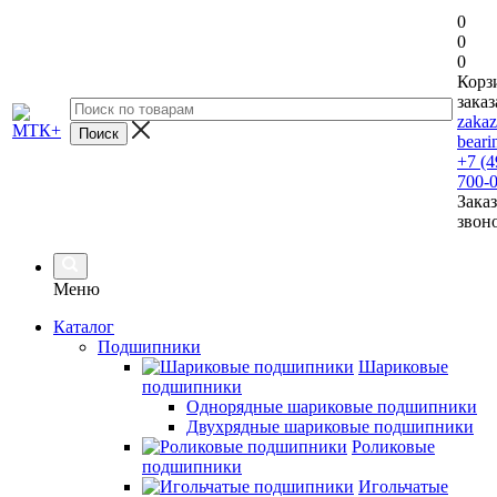
0
0
0
Корз
заказ
zaka
beari
+7 (4
700-
Заказ
звон
Меню
Каталог
Подшипники
Шариковые
подшипники
Однорядные шариковые подшипники
Двухрядные шариковые подшипники
Роликовые
подшипники
Игольчатые