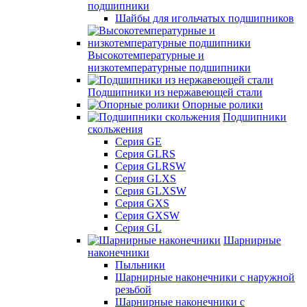
подшипники
Шайбы для игольчатых подшипников
Высокотемпературные и
низкотемпературные подшипники
Подшипники из нержавеющей стали
Опорные ролики
Подшипники
скольжения
Серия GE
Серия GLRS
Серия GLRSW
Серия GLXS
Серия GLXSW
Серия GXS
Серия GXSW
Серия GL
Шарнирные
наконечники
Пыльники
Шарнирные наконечники с наружной
резьбой
Шарнирные наконечники с