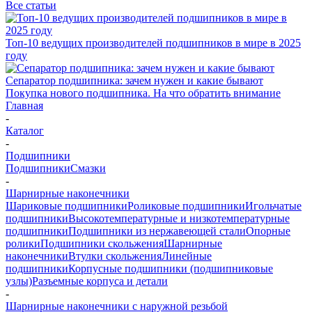
Все статьи
Топ-10 ведущих производителей подшипников в мире в 2025
году
Сепаратор подшипника: зачем нужен и какие бывают
Покупка нового подшипника. На что обратить внимание
Главная
-
Каталог
-
Подшипники
Подшипники
Смазки
-
Шарнирные наконечники
Шариковые подшипники
Роликовые подшипники
Игольчатые
подшипники
Высокотемпературные и низкотемпературные
подшипники
Подшипники из нержавеющей стали
Опорные
ролики
Подшипники скольжения
Шарнирные
наконечники
Втулки скольжения
Линейные
подшипники
Корпусные подшипники (подшипниковые
узлы)
Разъемные корпуса и детали
-
Шарнирные наконечники с наружной резьбой