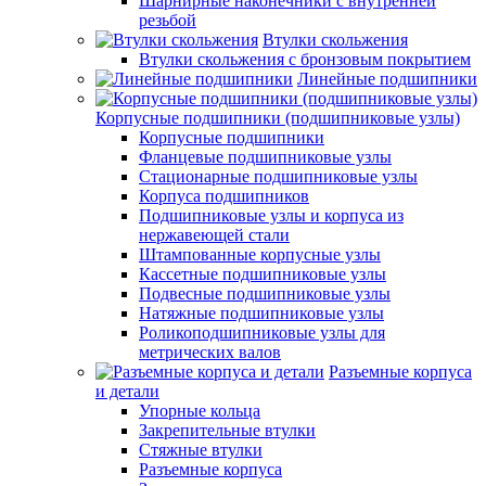
Шарнирные наконечники с внутренней
резьбой
Втулки скольжения
Втулки скольжения с бронзовым покрытием
Линейные подшипники
Корпусные подшипники (подшипниковые узлы)
Корпусные подшипники
Фланцевые подшипниковые узлы
Стационарные подшипниковые узлы
Корпуса подшипников
Подшипниковые узлы и корпуса из
нержавеющей стали
Штампованные корпусные узлы
Кассетные подшипниковые узлы
Подвесные подшипниковые узлы
Натяжные подшипниковые узлы
Роликоподшипниковые узлы для
метрических валов
Разъемные корпуса
и детали
Упорные кольца
Закрепительные втулки
Стяжные втулки
Разъемные корпуса