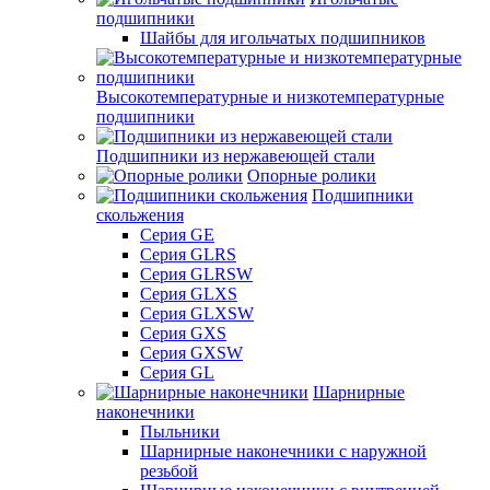
подшипники
Шайбы для игольчатых подшипников
Высокотемпературные и низкотемпературные
подшипники
Подшипники из нержавеющей стали
Опорные ролики
Подшипники
скольжения
Серия GE
Серия GLRS
Серия GLRSW
Серия GLXS
Серия GLXSW
Серия GXS
Серия GXSW
Серия GL
Шарнирные
наконечники
Пыльники
Шарнирные наконечники с наружной
резьбой