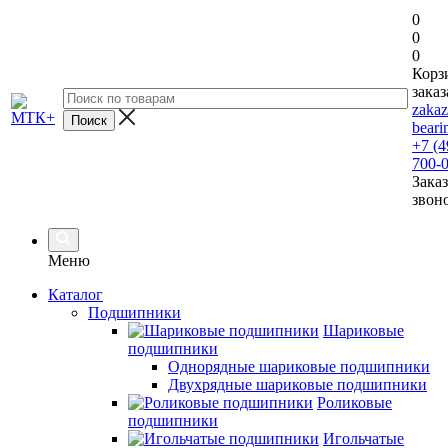
0
0
0
Корз
заказ
zaka
beari
+7 (4
700-
Заказ
звон
Меню
Каталог
Подшипники
Шариковые
подшипники
Однорядные шариковые подшипники
Двухрядные шариковые подшипники
Роликовые
подшипники
Игольчатые