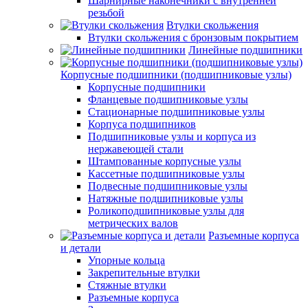
Шарнирные наконечники с внутренней
резьбой
Втулки скольжения
Втулки скольжения с бронзовым покрытием
Линейные подшипники
Корпусные подшипники (подшипниковые узлы)
Корпусные подшипники
Фланцевые подшипниковые узлы
Стационарные подшипниковые узлы
Корпуса подшипников
Подшипниковые узлы и корпуса из
нержавеющей стали
Штампованные корпусные узлы
Кассетные подшипниковые узлы
Подвесные подшипниковые узлы
Натяжные подшипниковые узлы
Роликоподшипниковые узлы для
метрических валов
Разъемные корпуса
и детали
Упорные кольца
Закрепительные втулки
Стяжные втулки
Разъемные корпуса