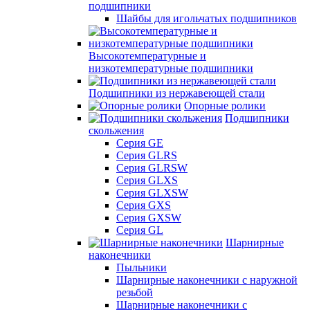
подшипники
Шайбы для игольчатых подшипников
Высокотемпературные и
низкотемпературные подшипники
Подшипники из нержавеющей стали
Опорные ролики
Подшипники
скольжения
Серия GE
Серия GLRS
Серия GLRSW
Серия GLXS
Серия GLXSW
Серия GXS
Серия GXSW
Серия GL
Шарнирные
наконечники
Пыльники
Шарнирные наконечники с наружной
резьбой
Шарнирные наконечники с