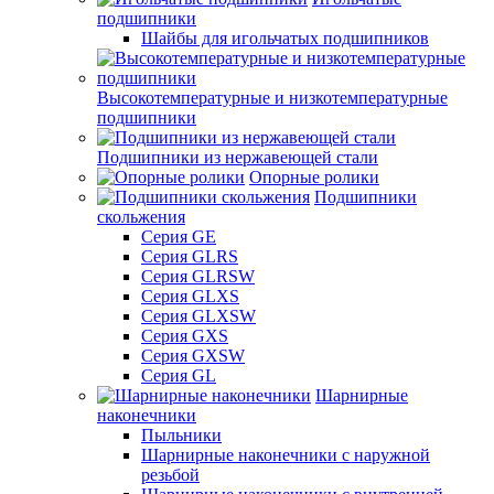
подшипники
Шайбы для игольчатых подшипников
Высокотемпературные и низкотемпературные
подшипники
Подшипники из нержавеющей стали
Опорные ролики
Подшипники
скольжения
Серия GE
Серия GLRS
Серия GLRSW
Серия GLXS
Серия GLXSW
Серия GXS
Серия GXSW
Серия GL
Шарнирные
наконечники
Пыльники
Шарнирные наконечники с наружной
резьбой