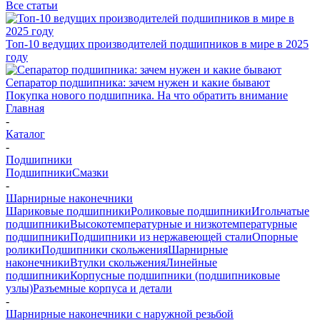
Все статьи
Топ-10 ведущих производителей подшипников в мире в 2025
году
Сепаратор подшипника: зачем нужен и какие бывают
Покупка нового подшипника. На что обратить внимание
Главная
-
Каталог
-
Подшипники
Подшипники
Смазки
-
Шарнирные наконечники
Шариковые подшипники
Роликовые подшипники
Игольчатые
подшипники
Высокотемпературные и низкотемпературные
подшипники
Подшипники из нержавеющей стали
Опорные
ролики
Подшипники скольжения
Шарнирные
наконечники
Втулки скольжения
Линейные
подшипники
Корпусные подшипники (подшипниковые
узлы)
Разъемные корпуса и детали
-
Шарнирные наконечники с наружной резьбой