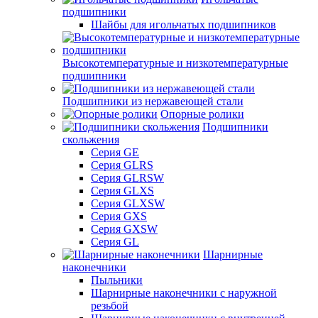
подшипники
Шайбы для игольчатых подшипников
Высокотемпературные и низкотемпературные
подшипники
Подшипники из нержавеющей стали
Опорные ролики
Подшипники
скольжения
Серия GE
Серия GLRS
Серия GLRSW
Серия GLXS
Серия GLXSW
Серия GXS
Серия GXSW
Серия GL
Шарнирные
наконечники
Пыльники
Шарнирные наконечники с наружной
резьбой