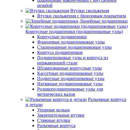
Шарнирные наконечники с внутренней
резьбой
Втулки скольжения
Втулки скольжения с бронзовым покрытием
Линейные подшипники
Корпусные подшипники (подшипниковые узлы)
Корпусные подшипники
Фланцевые подшипниковые узлы
Стационарные подшипниковые узлы
Корпуса подшипников
Подшипниковые узлы и корпуса из
нержавеющей стали
Штампованные корпусные узлы
Кассетные подшипниковые узлы
Подвесные подшипниковые узлы
Натяжные подшипниковые узлы
Роликоподшипниковые узлы для
метрических валов
Разъемные корпуса
и детали
Упорные кольца
Закрепительные втулки
Стяжные втулки
Разъемные корпуса