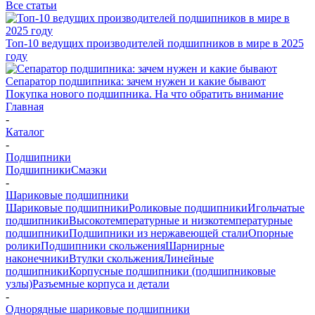
Все статьи
Топ-10 ведущих производителей подшипников в мире в 2025
году
Сепаратор подшипника: зачем нужен и какие бывают
Покупка нового подшипника. На что обратить внимание
Главная
-
Каталог
-
Подшипники
Подшипники
Смазки
-
Шариковые подшипники
Шариковые подшипники
Роликовые подшипники
Игольчатые
подшипники
Высокотемпературные и низкотемпературные
подшипники
Подшипники из нержавеющей стали
Опорные
ролики
Подшипники скольжения
Шарнирные
наконечники
Втулки скольжения
Линейные
подшипники
Корпусные подшипники (подшипниковые
узлы)
Разъемные корпуса и детали
-
Однорядные шариковые подшипники