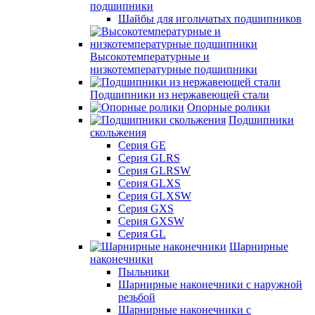
подшипники
Шайбы для игольчатых подшипников
Высокотемпературные и
низкотемпературные подшипники
Подшипники из нержавеющей стали
Опорные ролики
Подшипники
скольжения
Серия GE
Серия GLRS
Серия GLRSW
Серия GLXS
Серия GLXSW
Серия GXS
Серия GXSW
Серия GL
Шарнирные
наконечники
Пыльники
Шарнирные наконечники с наружной
резьбой
Шарнирные наконечники с