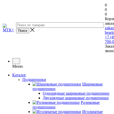
0
0
0
Корз
заказ
zaka
beari
+7 (4
700-
Заказ
звон
Меню
Каталог
Подшипники
Шариковые
подшипники
Однорядные шариковые подшипники
Двухрядные шариковые подшипники
Роликовые
подшипники
Игольчатые