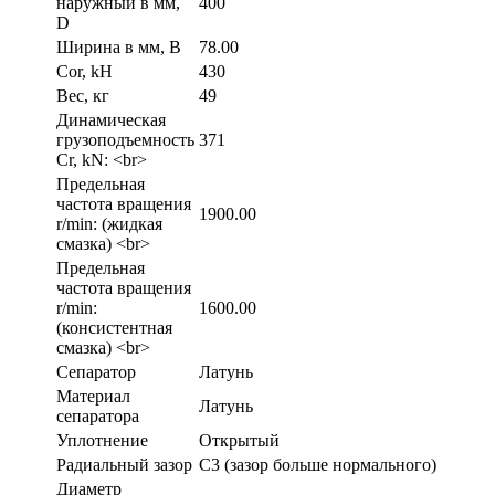
наружный в мм,
400
D
Ширина в мм, B
78.00
Cor, kH
430
Вес, кг
49
Динамическая
грузоподъемность
371
Cr, kN: <br>
Предельная
частота вращения
1900.00
r/min: (жидкая
смазка) <br>
Предельная
частота вращения
r/min:
1600.00
(консистентная
смазка) <br>
Сепаратор
Латунь
Материал
Латунь
сепаратора
Уплотнение
Открытый
Радиальный зазор
C3 (зазор больше нормального)
Диаметр