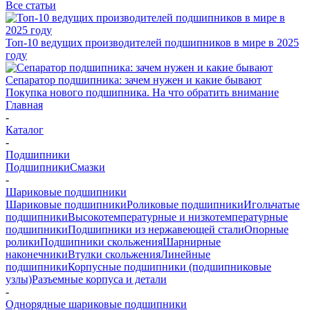
Все статьи
Топ-10 ведущих производителей подшипников в мире в 2025
году
Сепаратор подшипника: зачем нужен и какие бывают
Покупка нового подшипника. На что обратить внимание
Главная
-
Каталог
-
Подшипники
Подшипники
Смазки
-
Шариковые подшипники
Шариковые подшипники
Роликовые подшипники
Игольчатые
подшипники
Высокотемпературные и низкотемпературные
подшипники
Подшипники из нержавеющей стали
Опорные
ролики
Подшипники скольжения
Шарнирные
наконечники
Втулки скольжения
Линейные
подшипники
Корпусные подшипники (подшипниковые
узлы)
Разъемные корпуса и детали
-
Однорядные шариковые подшипники