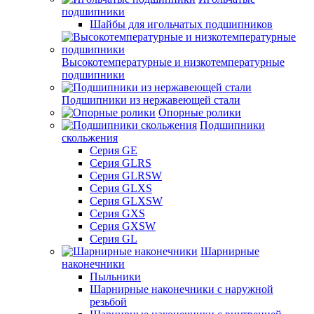
подшипники
Шайбы для игольчатых подшипников
Высокотемпературные и низкотемпературные
подшипники
Подшипники из нержавеющей стали
Опорные ролики
Подшипники
скольжения
Серия GE
Серия GLRS
Серия GLRSW
Серия GLXS
Серия GLXSW
Серия GXS
Серия GXSW
Серия GL
Шарнирные
наконечники
Пыльники
Шарнирные наконечники с наружной
резьбой