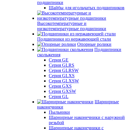
подшипники
Шайбы для игольчатых подшипников
Высокотемпературные и
низкотемпературные подшипники
Подшипники из нержавеющей стали
Опорные ролики
Подшипники
скольжения
Серия GE
Серия GLRS
Серия GLRSW
Серия GLXS
Серия GLXSW
Серия GXS
Серия GXSW
Серия GL
Шарнирные
наконечники
Пыльники
Шарнирные наконечники с наружной
резьбой
Шарнирные наконечники с