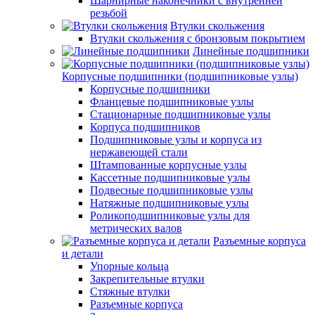
Шарнирные наконечники с внутренней
резьбой
Втулки скольжения
Втулки скольжения с бронзовым покрытием
Линейные подшипники
Корпусные подшипники (подшипниковые узлы)
Корпусные подшипники
Фланцевые подшипниковые узлы
Стационарные подшипниковые узлы
Корпуса подшипников
Подшипниковые узлы и корпуса из
нержавеющей стали
Штампованные корпусные узлы
Кассетные подшипниковые узлы
Подвесные подшипниковые узлы
Натяжные подшипниковые узлы
Роликоподшипниковые узлы для
метрических валов
Разъемные корпуса
и детали
Упорные кольца
Закрепительные втулки
Стяжные втулки
Разъемные корпуса