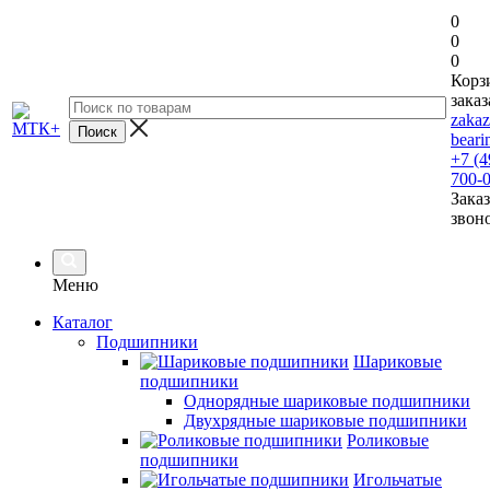
0
0
0
Корз
заказ
zaka
beari
+7 (4
700-
Заказ
звон
Меню
Каталог
Подшипники
Шариковые
подшипники
Однорядные шариковые подшипники
Двухрядные шариковые подшипники
Роликовые
подшипники
Игольчатые