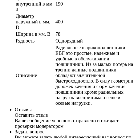
внутренний в мм,
190
d
Диаметр
наружный в мм,
400
D
Ширина в мм, B
78
Рядность
Однорядный
Радиальные шарикоподшипники
EBF это простые, надежные и
удобные в обслуживании
подшипники. Из-за малых потерь на
трении данные подшипники
Описание
обладают значительной
быстроходностью. В силу геометрии
дорожек качения и форм качения
подшипники кроме радиальных
нагрузок воспринимают ещё и
осевые нагрузки.
Отзывы
Оставить отзыв
Ваше сообщение успешно отправлено и ожидает
проверки модератором
Задать вопрос
Вы можете задать любой интересующий вас вопрос по