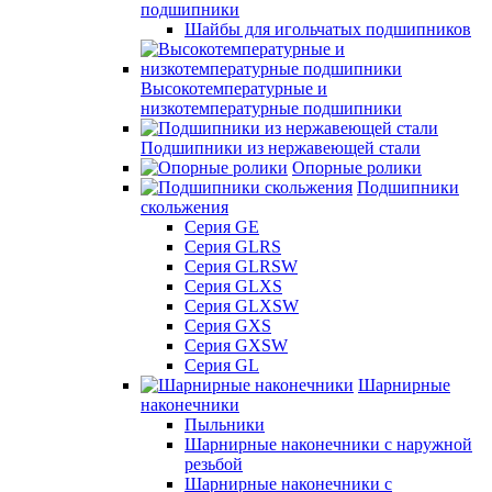
подшипники
Шайбы для игольчатых подшипников
Высокотемпературные и
низкотемпературные подшипники
Подшипники из нержавеющей стали
Опорные ролики
Подшипники
скольжения
Серия GE
Серия GLRS
Серия GLRSW
Серия GLXS
Серия GLXSW
Серия GXS
Серия GXSW
Серия GL
Шарнирные
наконечники
Пыльники
Шарнирные наконечники с наружной
резьбой
Шарнирные наконечники с