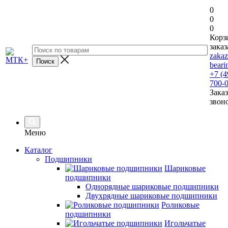
0
0
0
Корз
заказ
zaka
beari
+7 (4
700-
Заказ
звон
Меню
Каталог
Подшипники
Шариковые
подшипники
Однорядные шариковые подшипники
Двухрядные шариковые подшипники
Роликовые
подшипники
Игольчатые