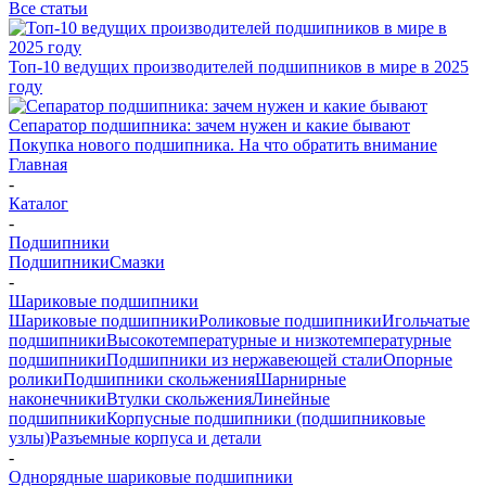
Все статьи
Топ-10 ведущих производителей подшипников в мире в 2025
году
Сепаратор подшипника: зачем нужен и какие бывают
Покупка нового подшипника. На что обратить внимание
Главная
-
Каталог
-
Подшипники
Подшипники
Смазки
-
Шариковые подшипники
Шариковые подшипники
Роликовые подшипники
Игольчатые
подшипники
Высокотемпературные и низкотемпературные
подшипники
Подшипники из нержавеющей стали
Опорные
ролики
Подшипники скольжения
Шарнирные
наконечники
Втулки скольжения
Линейные
подшипники
Корпусные подшипники (подшипниковые
узлы)
Разъемные корпуса и детали
-
Однорядные шариковые подшипники