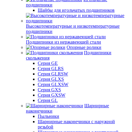
подшипники
Шайбы для игольчатых подшипников
Высокотемпературные и низкотемпературные
подшипники
Подшипники из нержавеющей стали
Опорные ролики
Подшипники
скольжения
Серия GE
Серия GLRS
Серия GLRSW
Серия GLXS
Серия GLXSW
Серия GXS
Серия GXSW
Серия GL
Шарнирные
наконечники
Пыльники
Шарнирные наконечники с наружной
резьбой