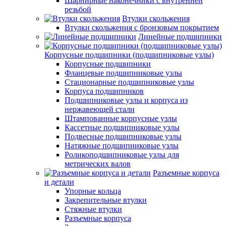
Шарнирные наконечники с внутренней
резьбой
Втулки скольжения
Втулки скольжения с бронзовым покрытием
Линейные подшипники
Корпусные подшипники (подшипниковые узлы)
Корпусные подшипники
Фланцевые подшипниковые узлы
Стационарные подшипниковые узлы
Корпуса подшипников
Подшипниковые узлы и корпуса из
нержавеющей стали
Штампованные корпусные узлы
Кассетные подшипниковые узлы
Подвесные подшипниковые узлы
Натяжные подшипниковые узлы
Роликоподшипниковые узлы для
метрических валов
Разъемные корпуса
и детали
Упорные кольца
Закрепительные втулки
Стяжные втулки
Разъемные корпуса