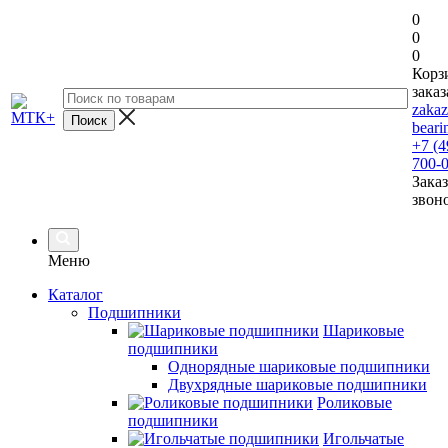
0
0
0
Корз
заказ
zaka
beari
+7 (4
700-
Заказ
звон
Меню
Каталог
Подшипники
Шариковые
подшипники
Однорядные шариковые подшипники
Двухрядные шариковые подшипники
Роликовые
подшипники
Игольчатые