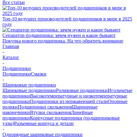
Все статьи
Топ-10 ведущих производителей подшипников в мире в 2025
году
Сепаратор подшипника: зачем нужен и какие бывают
Покупка нового подшипника. На что обратить внимание
Главная
-
Каталог
-
Подшипники
Подшипники
Смазки
-
Шариковые подшипники
Шариковые подшипники
Роликовые подшипники
Игольчатые
подшипники
Высокотемпературные и низкотемпературные
подшипники
Подшипники из нержавеющей стали
Опорные
ролики
Подшипники скольжения
Шарнирные
наконечники
Втулки скольжения
Линейные
подшипники
Корпусные подшипники (подшипниковые
узлы)
Разъемные корпуса и детали
-
Однорядные шариковые подшипники