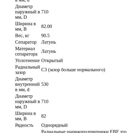
Диаметр
наружный в
710
мм, D
Ширина в
82.00
мм, B
Вес, кг
90.5
Сепаратор
Латунь
Материал
Латунь
сепаратора
Уплотнение
Открытый
Радиальный
C3 (зазор больше нормального)
зазор
Диаметр
внутренний
530
в мм, d
Диаметр
наружный в
710
мм, D
Ширина в
82
мм, B
Рядность
Однорядный
Радиальные шарикоподшипники EBF это