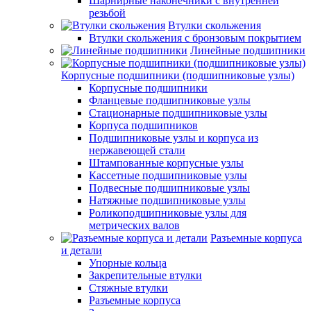
Шарнирные наконечники с внутренней
резьбой
Втулки скольжения
Втулки скольжения с бронзовым покрытием
Линейные подшипники
Корпусные подшипники (подшипниковые узлы)
Корпусные подшипники
Фланцевые подшипниковые узлы
Стационарные подшипниковые узлы
Корпуса подшипников
Подшипниковые узлы и корпуса из
нержавеющей стали
Штампованные корпусные узлы
Кассетные подшипниковые узлы
Подвесные подшипниковые узлы
Натяжные подшипниковые узлы
Роликоподшипниковые узлы для
метрических валов
Разъемные корпуса
и детали
Упорные кольца
Закрепительные втулки
Стяжные втулки
Разъемные корпуса