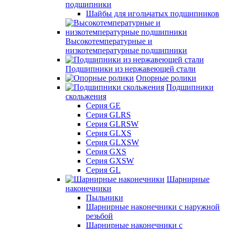
подшипники
Шайбы для игольчатых подшипников
Высокотемпературные и
низкотемпературные подшипники
Подшипники из нержавеющей стали
Опорные ролики
Подшипники
скольжения
Серия GE
Серия GLRS
Серия GLRSW
Серия GLXS
Серия GLXSW
Серия GXS
Серия GXSW
Серия GL
Шарнирные
наконечники
Пыльники
Шарнирные наконечники с наружной
резьбой
Шарнирные наконечники с