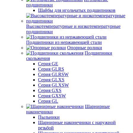
подшипники
Шайбы для игольчатых подшипников
Высокотемпературные и низкотемпературные
подшипники
Подшипники из нержавеющей стали
Опорные ролики
Подшипники
скольжения
Серия GE
Серия GLRS
Серия GLRSW
Серия GLXS
Серия GLXSW
Серия GXS
Серия GXSW
Серия GL
Шарнирные
наконечники
Пыльники
Шарнирные наконечники с наружной
резьбой