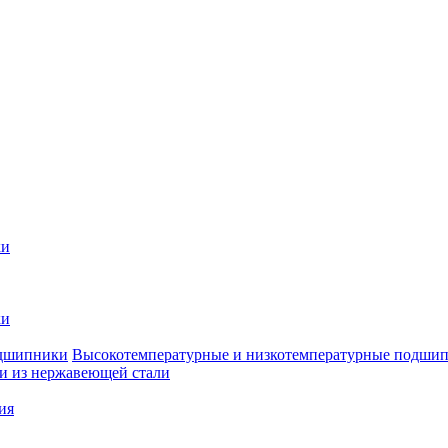
ки
ки
Высокотемпературные и низкотемпературные подши
 из нержавеющей стали
ия