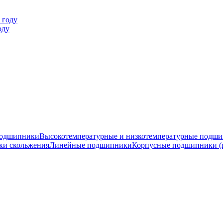
оду
подшипники
Высокотемпературные и низкотемпературные подш
ки скольжения
Линейные подшипники
Корпусные подшипники (