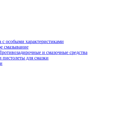
а с особыми характеристиками
е смазывание
Противозадирочные и смазочные средства
 пистолеты для смазки
и