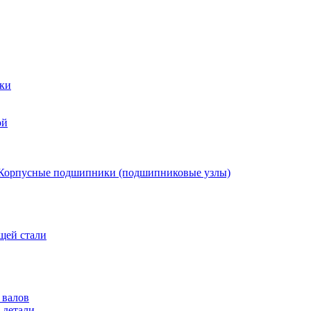
ки
ой
Корпусные подшипники (подшипниковые узлы)
щей стали
 валов
 детали