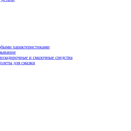
обыми характеристиками
зывание
возадирочные и смазочные средства
олеты для смазки