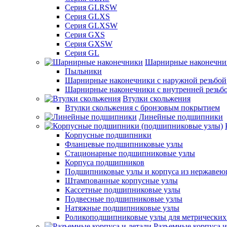
Серия GLRSW
Серия GLXS
Серия GLXSW
Серия GXS
Серия GXSW
Серия GL
Шарнирные наконечни
Пыльники
Шарнирные наконечники с наружной резьбой
Шарнирные наконечники с внутренней резьб
Втулки скольжения
Втулки скольжения с бронзовым покрытием
Линейные подшипники
Корпусные подшипники
Фланцевые подшипниковые узлы
Стационарные подшипниковые узлы
Корпуса подшипников
Подшипниковые узлы и корпуса из нержавею
Штампованные корпусные узлы
Кассетные подшипниковые узлы
Подвесные подшипниковые узлы
Натяжные подшипниковые узлы
Роликоподшипниковые узлы для метрических
Разъемные корпуса и