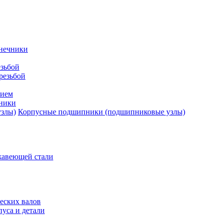
нечники
зьбой
резьбой
тием
ники
Корпусные подшипники (подшипниковые узлы)
жавеющей стали
еских валов
уса и детали