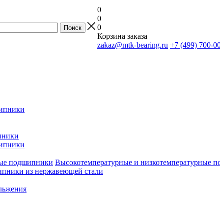
0
0
0
Корзина заказа
zakaz@mtk-bearing.ru
+7 (499) 700-0
ипники
пники
ипники
Высокотемпературные и низкотемпературные 
пники из нержавеющей стали
льжения