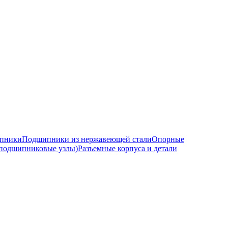
ипники
Подшипники из нержавеющей стали
Опорные
подшипниковые узлы)
Разъемные корпуса и детали