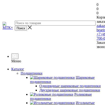
0
0
0
Корз
заказ
zaka
beari
+7 (4
700-
Заказ
звон
Меню
Каталог
Подшипники
Шариковые
подшипники
Однорядные шариковые подшипники
Двухрядные шариковые подшипники
Роликовые
подшипники
Игольчатые