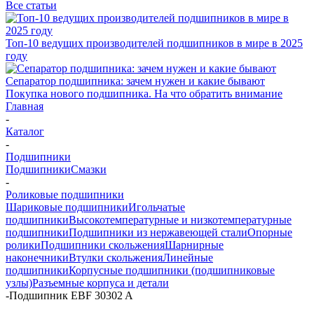
Все статьи
Топ-10 ведущих производителей подшипников в мире в 2025
году
Сепаратор подшипника: зачем нужен и какие бывают
Покупка нового подшипника. На что обратить внимание
Главная
-
Каталог
-
Подшипники
Подшипники
Смазки
-
Роликовые подшипники
Шариковые подшипники
Игольчатые
подшипники
Высокотемпературные и низкотемпературные
подшипники
Подшипники из нержавеющей стали
Опорные
ролики
Подшипники скольжения
Шарнирные
наконечники
Втулки скольжения
Линейные
подшипники
Корпусные подшипники (подшипниковые
узлы)
Разъемные корпуса и детали
-
Подшипник EBF 30302 A