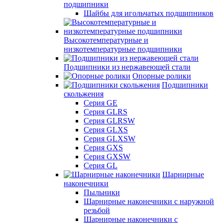
подшипники
Шайбы для игольчатых подшипников
Высокотемпературные и
низкотемпературные подшипники
Подшипники из нержавеющей стали
Опорные ролики
Подшипники
скольжения
Серия GE
Серия GLRS
Серия GLRSW
Серия GLXS
Серия GLXSW
Серия GXS
Серия GXSW
Серия GL
Шарнирные
наконечники
Пыльники
Шарнирные наконечники с наружной
резьбой
Шарнирные наконечники с