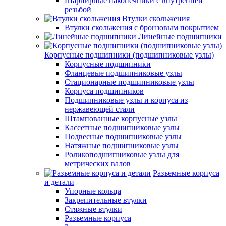
Шарнирные наконечники с внутренней
резьбой
Втулки скольжения
Втулки скольжения с бронзовым покрытием
Линейные подшипники
Корпусные подшипники (подшипниковые узлы)
Корпусные подшипники
Фланцевые подшипниковые узлы
Стационарные подшипниковые узлы
Корпуса подшипников
Подшипниковые узлы и корпуса из
нержавеющей стали
Штампованные корпусные узлы
Кассетные подшипниковые узлы
Подвесные подшипниковые узлы
Натяжные подшипниковые узлы
Роликоподшипниковые узлы для
метрических валов
Разъемные корпуса
и детали
Упорные кольца
Закрепительные втулки
Стяжные втулки
Разъемные корпуса