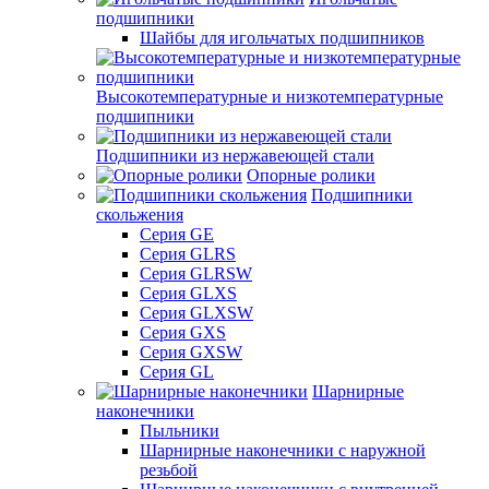
подшипники
Шайбы для игольчатых подшипников
Высокотемпературные и низкотемпературные
подшипники
Подшипники из нержавеющей стали
Опорные ролики
Подшипники
скольжения
Серия GE
Серия GLRS
Серия GLRSW
Серия GLXS
Серия GLXSW
Серия GXS
Серия GXSW
Серия GL
Шарнирные
наконечники
Пыльники
Шарнирные наконечники с наружной
резьбой